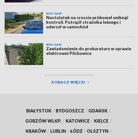
WROCŁAW
Nastolatek na crossie próbował uniknąć
kontroli. Potrącił strażnika leśnego i
uderzył w samochód
WROCŁAW
Zawiadomienie do prokuratury w sprawie
elektrowni Pilchowice
ZOBACZ WIĘCEJ
BIAŁYSTOK
/
BYDGOSZCZ
/
GDAŃSK
/
GORZÓW WLKP.
/
KATOWICE
/
KIELCE
/
KRAKÓW
/
LUBLIN
/
ŁÓDŹ
/
OLSZTYN
/