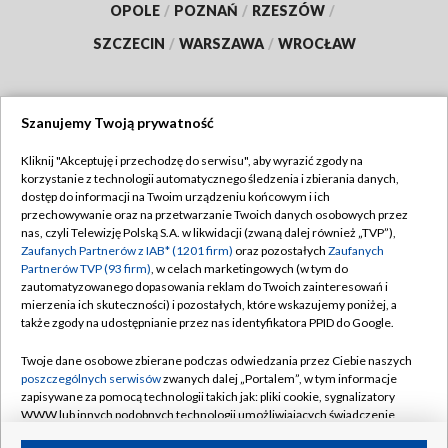
OPOLE
/
POZNAŃ
/
RZESZÓW
/
SZCZECIN
/
WARSZAWA
/
WROCŁAW
Szanujemy Twoją prywatność
Dołącz do nas:
Kliknij "Akceptuję i przechodzę do serwisu", aby wyrazić zgody na
korzystanie z technologii automatycznego śledzenia i zbierania danych,
TVP
dostęp do informacji na Twoim urządzeniu końcowym i ich
Abonament TVP
przechowywanie oraz na przetwarzanie Twoich danych osobowych przez
Regulamin TVP
nas, czyli Telewizję Polską S.A. w likwidacji (zwaną dalej również „TVP”),
Emisja w TVP
Polityka prywatności
Zaufanych Partnerów z IAB* (1201 firm)
oraz pozostałych
Zaufanych
Partnerów TVP (93 firm)
, w celach marketingowych (w tym do
Centrum informacji TVP
Moje zgody
zautomatyzowanego dopasowania reklam do Twoich zainteresowań i
mierzenia ich skuteczności) i pozostałych, które wskazujemy poniżej, a
Naziemna Telewizja Cyfrowa
Pomoc
także zgody na udostępnianie przez nas identyfikatora PPID do Google.
Sklep TVP
Biuro reklamy
Twoje dane osobowe zbierane podczas odwiedzania przez Ciebie naszych
Rada Programowa
Kontakt
poszczególnych serwisów
zwanych dalej „Portalem”, w tym informacje
zapisywane za pomocą technologii takich jak: pliki cookie, sygnalizatory
System NOS
WWW lub innych podobnych technologii umożliwiających świadczenie
dopasowanych i bezpiecznych usług, personalizację treści oraz reklam,
Informacje o nadawcy
Kanały