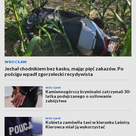
WROCŁAW
Jechał chodnikiem bez kasku, mając pięć zakazów. Po
pościgu wpadł zgorzelecki recydywista
WROCŁAW
Kamiennogórscy kryminalni zatrzymali 30-
latka podejrzanego o usiłowanie
zabójstwa
WROCŁAW
Kobieta zamówiła taxi w kierunku Leśnicy.
Kierowca miał ją wykorzystać