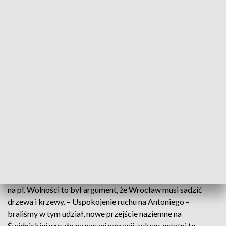
rowerowe, to był projekt 10 kilometrów dróg rowerowych i
poszło nam fenomenalnie – wspomina Agnieszka Imiela-
Sikora, wiceprezeska Organizacji Obywatelskiej Akcja
Miasto.
Dzisiaj Wrocław ma wydzielonych lub wybudowanych ponad
1100 kilometrów tras rowerowych, ale społecznicy chcą
więcej i nadal walczą, aby Wrocław stawał się coraz bardziej
przyjazny mieszkańcom. Z 10 osób zaangażowanych na
początku istnienia Akcji, organizacja rozrosła się do ponad
50 aktywnych ochotników.
Jak twierdzą, ich największy sukces to zieleń np. na pl. Nowy
Targ. Walka z betonozą to był i jest priorytet. Zdjęcia
rozgrzanych przez letnie słońce ławek czy granitowych płyt
na pl. Wolności to był argument, że Wrocław musi sadzić
drzewa i krzewy. – Uspokojenie ruchu na Antoniego –
braliśmy w tym udział, nowe przejście naziemne na
Świdnickiej wyszło na naszej narracji, sukces ostatni to