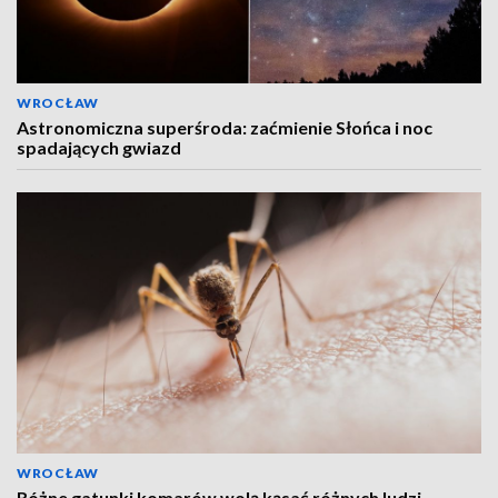
WROCŁAW
Astronomiczna superśroda: zaćmienie Słońca i noc
spadających gwiazd
WROCŁAW
Różne gatunki komarów wolą kąsać różnych ludzi