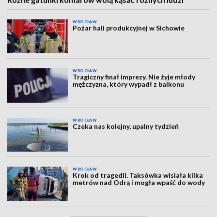
WROCŁAW
Pożar hali produkcyjnej w Sichowie
WROCŁAW
Tragiczny finał imprezy. Nie żyje młody
mężczyzna, który wypadł z balkonu
WROCŁAW
Czeka nas kolejny, upalny tydzień
WROCŁAW
Krok od tragedii. Taksówka wisiała kilka
metrów nad Odrą i mogła wpaść do wody