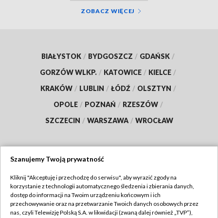
ZOBACZ WIĘCEJ
BIAŁYSTOK
/
BYDGOSZCZ
/
GDAŃSK
/
GORZÓW WLKP.
/
KATOWICE
/
KIELCE
/
KRAKÓW
/
LUBLIN
/
ŁÓDŹ
/
OLSZTYN
/
OPOLE
/
POZNAŃ
/
RZESZÓW
/
SZCZECIN
/
WARSZAWA
/
WROCŁAW
Szanujemy Twoją prywatność
Dołącz do nas:
Kliknij "Akceptuję i przechodzę do serwisu", aby wyrazić zgody na
korzystanie z technologii automatycznego śledzenia i zbierania danych,
TVP
dostęp do informacji na Twoim urządzeniu końcowym i ich
Abonament TVP
przechowywanie oraz na przetwarzanie Twoich danych osobowych przez
Regulamin TVP
nas, czyli Telewizję Polską S.A. w likwidacji (zwaną dalej również „TVP”),