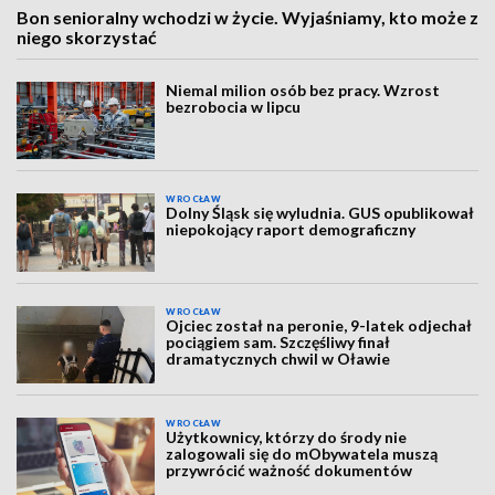
Bon senioralny wchodzi w życie. Wyjaśniamy, kto może z
niego skorzystać
Niemal milion osób bez pracy. Wzrost
bezrobocia w lipcu
WROCŁAW
Dolny Śląsk się wyludnia. GUS opublikował
niepokojący raport demograficzny
WROCŁAW
Ojciec został na peronie, 9-latek odjechał
pociągiem sam. Szczęśliwy finał
dramatycznych chwil w Oławie
WROCŁAW
Użytkownicy, którzy do środy nie
zalogowali się do mObywatela muszą
przywrócić ważność dokumentów