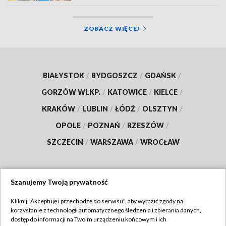
ZOBACZ WIĘCEJ
BIAŁYSTOK
/
BYDGOSZCZ
/
GDAŃSK
/
GORZÓW WLKP.
/
KATOWICE
/
KIELCE
/
KRAKÓW
/
LUBLIN
/
ŁÓDŹ
/
OLSZTYN
/
OPOLE
/
POZNAŃ
/
RZESZÓW
/
SZCZECIN
/
WARSZAWA
/
WROCŁAW
Szanujemy Twoją prywatność
Dołącz do nas:
Kliknij "Akceptuję i przechodzę do serwisu", aby wyrazić zgody na
korzystanie z technologii automatycznego śledzenia i zbierania danych,
TVP
dostęp do informacji na Twoim urządzeniu końcowym i ich