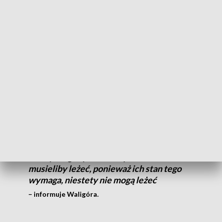
ochrona. Mieli kłopoty we dwójkę czy w trójkę nawet, żeby
tego pana umieścić na tzw. pasach – opowiada Sławomir
Masojć, dyrektor Wydziału Zarządzania Kryzysowego i
Obrony Cywilnej Urzędu Miasta w Legnicy.
Jak mówią lekarze, nietrzeźwi przywiezieni na SOR
najczęściej nie wymagają pomocy, ale zgodnie z procedurami
muszą przejść przez wszystkie badania.
Tak jak inni zajmują stanowiska leżące, ale
ponieważ nic im nie jest, to inni pacjenci,
którzy mogliby leżeć w tym momencie lub
musieliby leżeć, ponieważ ich stan tego
wymaga, niestety nie mogą leżeć
– informuje Waligóra.