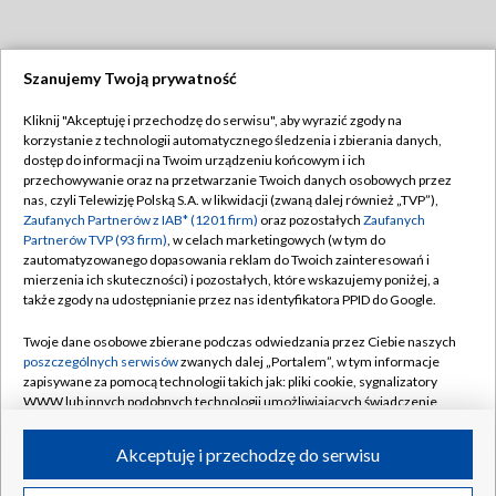
Szanujemy Twoją prywatność
Dołącz do nas:
Kliknij "Akceptuję i przechodzę do serwisu", aby wyrazić zgody na
korzystanie z technologii automatycznego śledzenia i zbierania danych,
TVP
dostęp do informacji na Twoim urządzeniu końcowym i ich
Abonament TVP
przechowywanie oraz na przetwarzanie Twoich danych osobowych przez
Regulamin TVP
nas, czyli Telewizję Polską S.A. w likwidacji (zwaną dalej również „TVP”),
Emisja w TVP
Polityka prywatności
Zaufanych Partnerów z IAB* (1201 firm)
oraz pozostałych
Zaufanych
Partnerów TVP (93 firm)
, w celach marketingowych (w tym do
Centrum informacji TVP
Moje zgody
zautomatyzowanego dopasowania reklam do Twoich zainteresowań i
mierzenia ich skuteczności) i pozostałych, które wskazujemy poniżej, a
Naziemna Telewizja Cyfrowa
Pomoc
także zgody na udostępnianie przez nas identyfikatora PPID do Google.
Sklep TVP
Biuro reklamy
Twoje dane osobowe zbierane podczas odwiedzania przez Ciebie naszych
Rada Programowa
Kontakt
poszczególnych serwisów
zwanych dalej „Portalem”, w tym informacje
zapisywane za pomocą technologii takich jak: pliki cookie, sygnalizatory
System NOS
WWW lub innych podobnych technologii umożliwiających świadczenie
dopasowanych i bezpiecznych usług, personalizację treści oraz reklam,
Informacje o nadawcy
Kanały
udostępnianie funkcji mediów społecznościowych oraz analizowanie
Akceptuję i przechodzę do serwisu
ruchu w Internecie.
Program dla prasy
©2026 Telewizja Polska S.A. w likwidacji