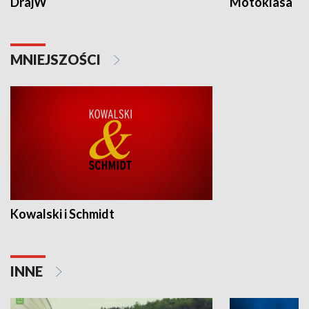
DrajW
Motoklasa
MNIEJSZOŚCI
Kowalski i Schmidt
INNE