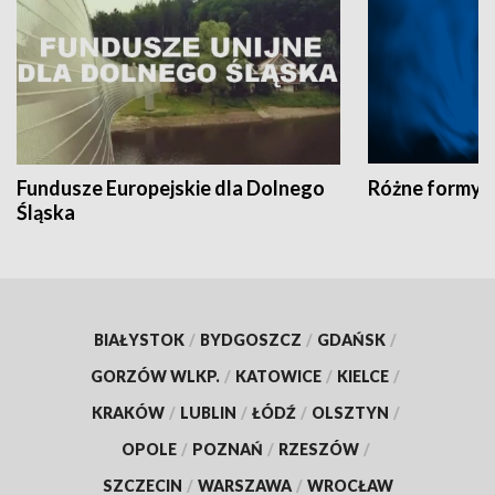
Fundusze Europejskie dla Dolnego
Różne formy t
Śląska
BIAŁYSTOK
/
BYDGOSZCZ
/
GDAŃSK
/
GORZÓW WLKP.
/
KATOWICE
/
KIELCE
/
KRAKÓW
/
LUBLIN
/
ŁÓDŹ
/
OLSZTYN
/
OPOLE
/
POZNAŃ
/
RZESZÓW
/
SZCZECIN
/
WARSZAWA
/
WROCŁAW