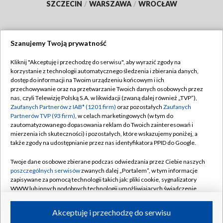
SZCZECIN
/
WARSZAWA
/
WROCŁAW
Szanujemy Twoją prywatność
Dołącz do nas:
Kliknij "Akceptuję i przechodzę do serwisu", aby wyrazić zgody na
korzystanie z technologii automatycznego śledzenia i zbierania danych,
TVP
dostęp do informacji na Twoim urządzeniu końcowym i ich
Abonament TVP
przechowywanie oraz na przetwarzanie Twoich danych osobowych przez
Regulamin TVP
nas, czyli Telewizję Polską S.A. w likwidacji (zwaną dalej również „TVP”),
Emisja w TVP
Polityka prywatności
Zaufanych Partnerów z IAB* (1201 firm)
oraz pozostałych
Zaufanych
Partnerów TVP (93 firm)
, w celach marketingowych (w tym do
Centrum informacji TVP
Moje zgody
zautomatyzowanego dopasowania reklam do Twoich zainteresowań i
mierzenia ich skuteczności) i pozostałych, które wskazujemy poniżej, a
Naziemna Telewizja Cyfrowa
Pomoc
także zgody na udostępnianie przez nas identyfikatora PPID do Google.
Sklep TVP
Biuro reklamy
Twoje dane osobowe zbierane podczas odwiedzania przez Ciebie naszych
Rada Programowa
Kontakt
poszczególnych serwisów
zwanych dalej „Portalem”, w tym informacje
zapisywane za pomocą technologii takich jak: pliki cookie, sygnalizatory
System NOS
WWW lub innych podobnych technologii umożliwiających świadczenie
dopasowanych i bezpiecznych usług, personalizację treści oraz reklam,
Informacje o nadawcy
Kanały
udostępnianie funkcji mediów społecznościowych oraz analizowanie
Akceptuję i przechodzę do serwisu
ruchu w Internecie.
Program dla prasy