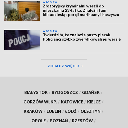
WROCŁAW
Złotoryjscy kryminalni weszli do
mieszkania 23-latka. Znaleźli tam
kilkadziesiąt porcji marihuany i haszyszu
WROCŁAW
Twierdziła, że znalazła pusty plecak.
Policjanci szybko zweryfikowali jej wersję
ZOBACZ WIĘCEJ
BIAŁYSTOK
/
BYDGOSZCZ
/
GDAŃSK
/
GORZÓW WLKP.
/
KATOWICE
/
KIELCE
/
KRAKÓW
/
LUBLIN
/
ŁÓDŹ
/
OLSZTYN
/
OPOLE
/
POZNAŃ
/
RZESZÓW
/