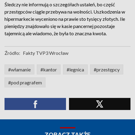
Śledczy nie informują o szczegółach ustaleń, bo część
przestępców ciągle przebywa na wolności. Uszkodzenia w
hipermarkecie wyceniono na prawie sto tysięcy złotych. Ile
pieniędzy znajdowało się w kasie pancernej pozostaje
tajemnicą ale wiadomo, że była to znaczna kwota.
Źródło:
Fakty TVP3 Wrocław
#włamanie
#kantor
#legnica
#przestępcy
#pod pragrafem
ZOBACZ TAKŻE