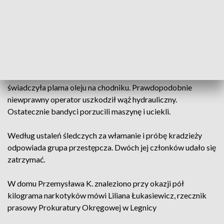
głównych ulic w Legnicy, obok całodobowej stacji
benzynowej, bloków mieszkalnych i wszechobecnych kamer
monitoringu, rejestrujących przebieg zdarzenia. Wiadomo
dokładnie, o której godzinie doszło do włamania.
Do celu, czyli znajdującej się w kantorze kasy pancernej,
przestępcy mieli już blisko, ale popsuła się koparka, o czym
świadczyła plama oleju na chodniku. Prawdopodobnie
niewprawny operator uszkodził wąż hydrauliczny.
Ostatecznie bandyci porzucili maszynę i uciekli.
Według ustaleń śledczych za włamanie i próbę kradzieży
odpowiada grupa przestępcza. Dwóch jej członków udało się
zatrzymać.
W domu Przemysława K. znaleziono przy okazji pół
kilograma narkotyków mówi Liliana Łukasiewicz, rzecznik
prasowy Prokuratury Okręgowej w Legnicy