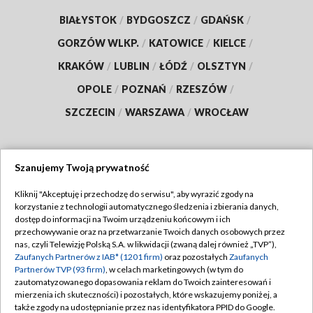
BIAŁYSTOK
/
BYDGOSZCZ
/
GDAŃSK
/
GORZÓW WLKP.
/
KATOWICE
/
KIELCE
/
KRAKÓW
/
LUBLIN
/
ŁÓDŹ
/
OLSZTYN
/
OPOLE
/
POZNAŃ
/
RZESZÓW
/
SZCZECIN
/
WARSZAWA
/
WROCŁAW
Szanujemy Twoją prywatność
Dołącz do nas:
Kliknij "Akceptuję i przechodzę do serwisu", aby wyrazić zgody na
korzystanie z technologii automatycznego śledzenia i zbierania danych,
TVP
dostęp do informacji na Twoim urządzeniu końcowym i ich
Abonament TVP
przechowywanie oraz na przetwarzanie Twoich danych osobowych przez
Regulamin TVP
nas, czyli Telewizję Polską S.A. w likwidacji (zwaną dalej również „TVP”),
Emisja w TVP
Polityka prywatności
Zaufanych Partnerów z IAB* (1201 firm)
oraz pozostałych
Zaufanych
Partnerów TVP (93 firm)
, w celach marketingowych (w tym do
Centrum informacji TVP
Moje zgody
zautomatyzowanego dopasowania reklam do Twoich zainteresowań i
mierzenia ich skuteczności) i pozostałych, które wskazujemy poniżej, a
Naziemna Telewizja Cyfrowa
Pomoc
także zgody na udostępnianie przez nas identyfikatora PPID do Google.