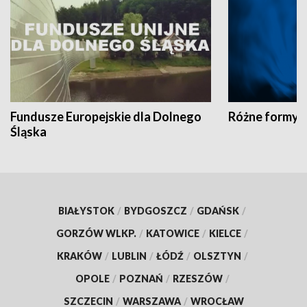
Fundusze Europejskie dla Dolnego
Różne formy t
Śląska
BIAŁYSTOK
/
BYDGOSZCZ
/
GDAŃSK
/
GORZÓW WLKP.
/
KATOWICE
/
KIELCE
/
KRAKÓW
/
LUBLIN
/
ŁÓDŹ
/
OLSZTYN
/
OPOLE
/
POZNAŃ
/
RZESZÓW
/
SZCZECIN
/
WARSZAWA
/
WROCŁAW