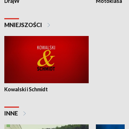
DrajW
Motoklasa
MNIEJSZOŚCI
Kowalski i Schmidt
INNE