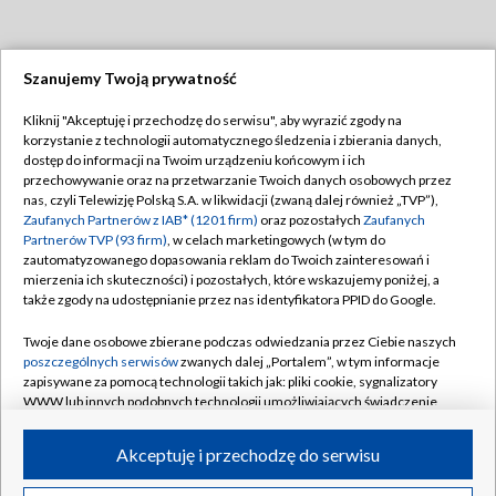
Szanujemy Twoją prywatność
Dołącz do nas:
Kliknij "Akceptuję i przechodzę do serwisu", aby wyrazić zgody na
korzystanie z technologii automatycznego śledzenia i zbierania danych,
TVP
dostęp do informacji na Twoim urządzeniu końcowym i ich
Abonament TVP
przechowywanie oraz na przetwarzanie Twoich danych osobowych przez
Regulamin TVP
nas, czyli Telewizję Polską S.A. w likwidacji (zwaną dalej również „TVP”),
Emisja w TVP
Polityka prywatności
Zaufanych Partnerów z IAB* (1201 firm)
oraz pozostałych
Zaufanych
Partnerów TVP (93 firm)
, w celach marketingowych (w tym do
Centrum informacji TVP
Moje zgody
zautomatyzowanego dopasowania reklam do Twoich zainteresowań i
mierzenia ich skuteczności) i pozostałych, które wskazujemy poniżej, a
Naziemna Telewizja Cyfrowa
Pomoc
także zgody na udostępnianie przez nas identyfikatora PPID do Google.
Sklep TVP
Biuro reklamy
Twoje dane osobowe zbierane podczas odwiedzania przez Ciebie naszych
Rada Programowa
Kontakt
poszczególnych serwisów
zwanych dalej „Portalem”, w tym informacje
zapisywane za pomocą technologii takich jak: pliki cookie, sygnalizatory
System NOS
WWW lub innych podobnych technologii umożliwiających świadczenie
dopasowanych i bezpiecznych usług, personalizację treści oraz reklam,
Informacje o nadawcy
Kanały
udostępnianie funkcji mediów społecznościowych oraz analizowanie
Akceptuję i przechodzę do serwisu
ruchu w Internecie.
Program dla prasy
©2026 Telewizja Polska S.A. w likwidacji