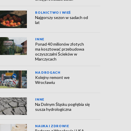
ROLNICTWO I WIEŚ
Najgorszy sezon w sadach od
lat
INNE
Ponad 40 milionów złotych
ma kosztować przebudowa
oczyszczalni Ścieków w
Marczycach
NA DROGACH
Kolejny remont we
Wrocławiu
INNE
Na Dolnym Śląsku pogłębia się
susza hydrologiczna
NAUKA I ZDROWIE
Badacze z Wrocławia i USA