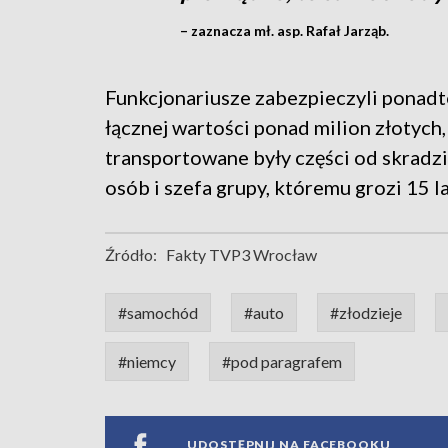
– zaznacza mł. asp. Rafał Jarząb.
Funkcjonariusze zabezpieczyli ponadt
łącznej wartości ponad milion złotyc
transportowane były części od skradz
osób i szefa grupy, któremu grozi 15 l
Źródło:
Fakty TVP3 Wrocław
#samochód
#auto
#złodzieje
#niemcy
#pod paragrafem
UDOSTĘPNIJ NA FACEBOOKU