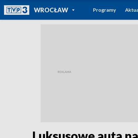
POWRÓT DO
WROCŁAW
Programy
Aktua
TVP REGIONY
Luksusowe auta na