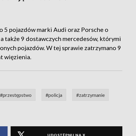
o 5 pojazdów marki Audi oraz Porsche o
h, a także 9 dostawczych mercedesów, którymi
ionych pojazdów. W tej sprawie zatrzymano 9
at więzienia.
#przestępstwo
#policja
#zatrzymanie
UDOSTĘPNIJ NA X