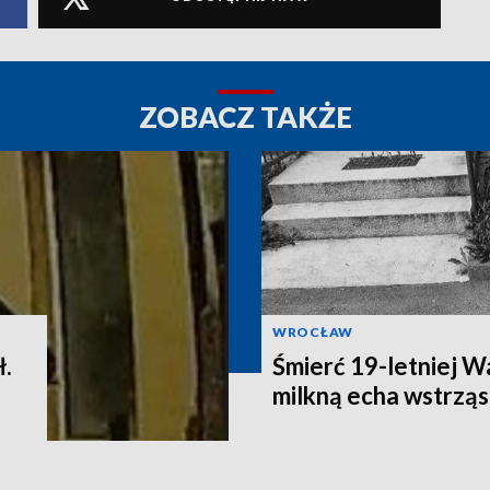
ZOBACZ TAKŻE
WROCŁAW
ł.
Śmierć 19-letniej W
milkną echa wstrząs