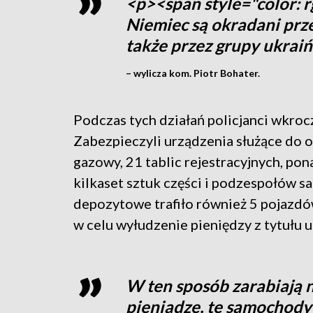
<p><span style="color: rg
Niemiec są okradani prze
także przez grupy ukraiń
– wylicza kom. Piotr Bohater.
Podczas tych działań policjanci wkrocz
Zabezpieczyli urządzenia służące do o
gazowy, 21 tablic rejestracyjnych, pon
kilkaset sztuk części i podzespołów 
depozytowe trafiło również 5 pojazdów
w celu wyłudzenie pieniędzy z tytułu 
W ten sposób zarabiają n
pieniądze, te samochody t