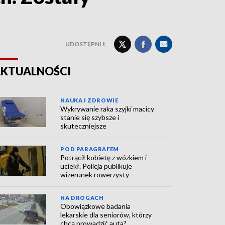
UDOSTĘPNIJ:
KTUALNOŚCI
NAUKA I ZDROWIE
Wykrywanie raka szyjki macicy
stanie się szybsze i
skuteczniejsze
POD PARAGRAFEM
Potrącił kobietę z wózkiem i
uciekł. Policja publikuje
wizerunek rowerzysty
NA DROGACH
Obowiązkowe badania
lekarskie dla seniorów, którzy
chcą prowadzić auta?