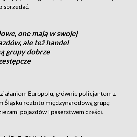
ko sprzedać.
owe, one mają w swojej
azdów, ale też handel
są grupy dobrze
zestępcze
ziałaniom Europolu, głównie policjantom z
nym Śląsku rozbito międzynarodową grupę
dzieżami pojazdów i paserstwem części.