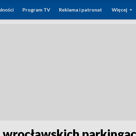
lności
Program TV
Reklama i patronat
Więcej
 wrocławskich parkingac