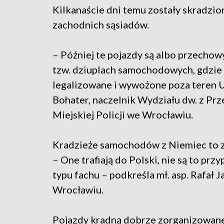
Kilkanaście dni temu zostały skradzio
zachodnich sąsiadów.
– Później te pojazdy są albo przecho
tzw. dziuplach samochodowych, gdzie s
legalizowane i wywożone poza teren Un
Bohater, naczelnik Wydziału dw. z 
Miejskiej Policji we Wrocławiu.
Kradzieże samochodów z Niemiec to zn
– One trafiają do Polski, nie są to prz
typu fachu – podkreśla mł. asp. Rafał 
Wrocławiu.
Pojazdy kradną dobrze zorganizowane