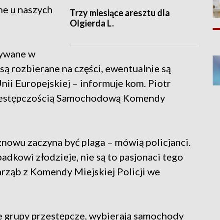
ne u naszych
Trzy miesiące aresztu dla
Olgierda L.
wywane w
ą rozbierane na części, ewentualnie są
ii Europejskiej – informuje kom. Piotr
Przestępczością Samochodową Komendy
owu zaczyna być plaga – mówią policjanci.
ypadkowi złodzieje, nie są to pasjonaci tego
Jarząb z Komendy Miejskiej Policji we
 grupy przestępcze, wybierają samochody