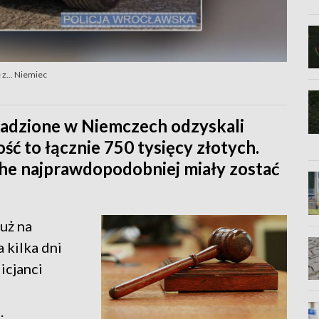
z... Niemiec
adzione w Niemczech odzyskali
ść to łącznie 750 tysięcy złotych.
che najprawdopodobniej miały zostać
już na
 kilka dni
icjanci
.