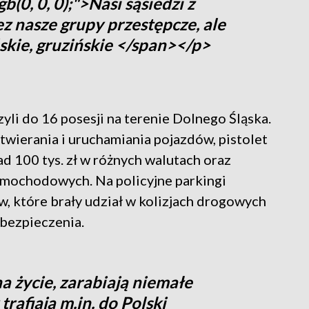
b(0, 0, 0);">Nasi sąsiedzi z
z nasze grupy przestępcze, ale
skie, gruzińskie </span></p>
yli do 16 posesji na terenie Dolnego Śląska.
twierania i uruchamiania pojazdów, pistolet
ad 100 tys. zł w różnych walutach oraz
samochodowych. Na policyjne parkingi
, które brały udział w kolizjach drogowych
ubezpieczenia.
a życie, zarabiają niemałe
rafiają m.in. do Polski