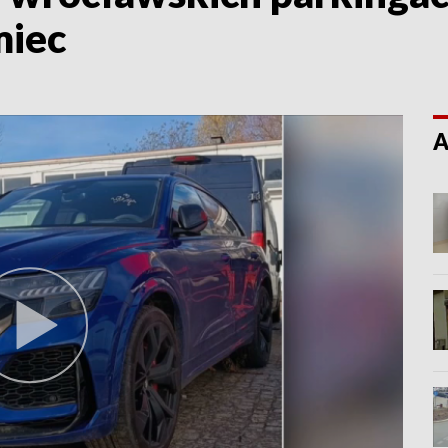
miec
A