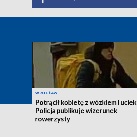
WROCŁAW
Potrącił kobietę z wózkiem i uciek
Policja publikuje wizerunek
rowerzysty