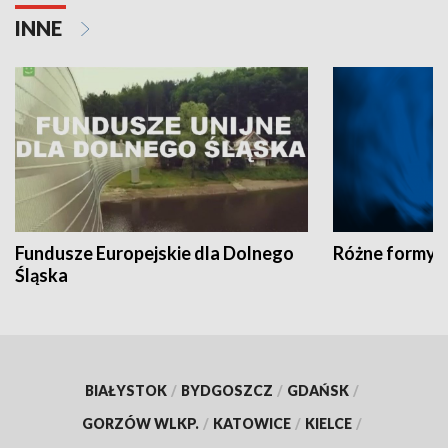
INNE
Fundusze Europejskie dla Dolnego
Różne formy t
Śląska
BIAŁYSTOK
/
BYDGOSZCZ
/
GDAŃSK
/
GORZÓW WLKP.
/
KATOWICE
/
KIELCE
/