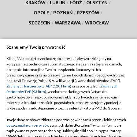
KRAKÓW
/
LUBLIN
/
ŁÓDŹ
/
OLSZTYN
/
OPOLE
/
POZNAŃ
/
RZESZÓW
/
SZCZECIN
/
WARSZAWA
/
WROCŁAW
Szanujemy Twoją prywatność
Dołącz do nas:
Kliknij "Akceptuję i przechodzę do serwisu", aby wyrazić zgody na
korzystanie z technologii automatycznego śledzenia i zbierania danych,
TVP
dostęp do informacji na Twoim urządzeniu końcowym i ich
Abonament TVP
przechowywanie oraz na przetwarzanie Twoich danych osobowych przez
Regulamin TVP
nas, czyli Telewizję Polską S.A. w likwidacji (zwaną dalej również „TVP”),
Emisja w TVP
Polityka prywatności
Zaufanych Partnerów z IAB* (1201 firm)
oraz pozostałych
Zaufanych
Partnerów TVP (93 firm)
, w celach marketingowych (w tym do
Centrum informacji TVP
Moje zgody
zautomatyzowanego dopasowania reklam do Twoich zainteresowań i
mierzenia ich skuteczności) i pozostałych, które wskazujemy poniżej, a
Naziemna Telewizja Cyfrowa
Pomoc
także zgody na udostępnianie przez nas identyfikatora PPID do Google.
Sklep TVP
Biuro reklamy
Twoje dane osobowe zbierane podczas odwiedzania przez Ciebie naszych
Rada Programowa
Kontakt
poszczególnych serwisów
zwanych dalej „Portalem”, w tym informacje
zapisywane za pomocą technologii takich jak: pliki cookie, sygnalizatory
System NOS
WWW lub innych podobnych technologii umożliwiających świadczenie