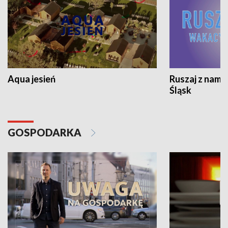
Aqua jesień
Ruszaj z nami
Śląsk
GOSPODARKA