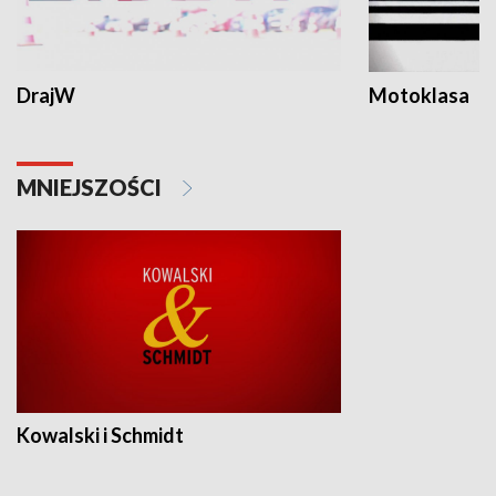
DrajW
Motoklasa
MNIEJSZOŚCI
Kowalski i Schmidt