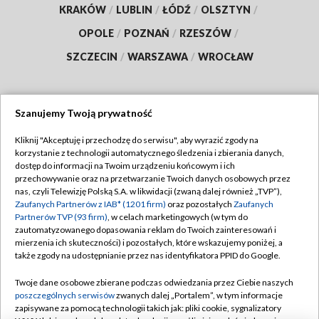
KRAKÓW
/
LUBLIN
/
ŁÓDŹ
/
OLSZTYN
/
OPOLE
/
POZNAŃ
/
RZESZÓW
/
SZCZECIN
/
WARSZAWA
/
WROCŁAW
Szanujemy Twoją prywatność
Dołącz do nas:
Kliknij "Akceptuję i przechodzę do serwisu", aby wyrazić zgody na
korzystanie z technologii automatycznego śledzenia i zbierania danych,
TVP
dostęp do informacji na Twoim urządzeniu końcowym i ich
Abonament TVP
przechowywanie oraz na przetwarzanie Twoich danych osobowych przez
Regulamin TVP
nas, czyli Telewizję Polską S.A. w likwidacji (zwaną dalej również „TVP”),
Emisja w TVP
Polityka prywatności
Zaufanych Partnerów z IAB* (1201 firm)
oraz pozostałych
Zaufanych
Partnerów TVP (93 firm)
, w celach marketingowych (w tym do
Centrum informacji TVP
Moje zgody
zautomatyzowanego dopasowania reklam do Twoich zainteresowań i
mierzenia ich skuteczności) i pozostałych, które wskazujemy poniżej, a
Naziemna Telewizja Cyfrowa
Pomoc
także zgody na udostępnianie przez nas identyfikatora PPID do Google.
Sklep TVP
Biuro reklamy
Twoje dane osobowe zbierane podczas odwiedzania przez Ciebie naszych
Rada Programowa
Kontakt
poszczególnych serwisów
zwanych dalej „Portalem”, w tym informacje
zapisywane za pomocą technologii takich jak: pliki cookie, sygnalizatory
System NOS