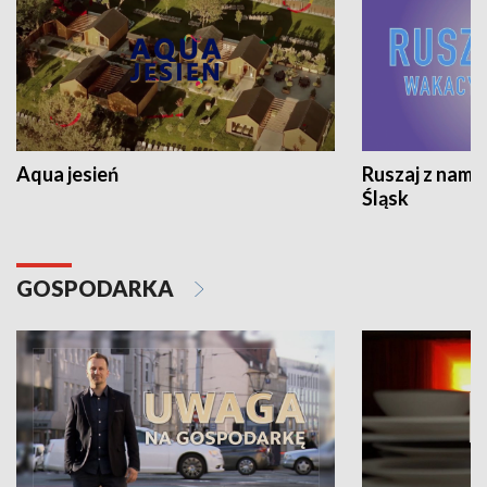
Aqua jesień
Ruszaj z nami
Śląsk
GOSPODARKA