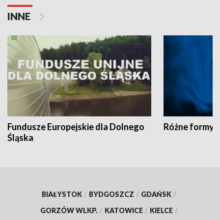
INNE
Fundusze Europejskie dla Dolnego
Różne formy t
Śląska
BIAŁYSTOK
/
BYDGOSZCZ
/
GDAŃSK
/
GORZÓW WLKP.
/
KATOWICE
/
KIELCE
/