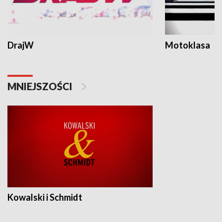
DrajW
Motoklasa
MNIEJSZOŚCI
Kowalski i Schmidt