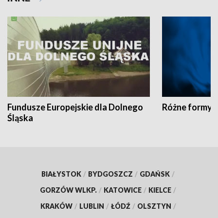
Fundusze Europejskie dla Dolnego
Różne formy t
Śląska
BIAŁYSTOK
/
BYDGOSZCZ
/
GDAŃSK
/
GORZÓW WLKP.
/
KATOWICE
/
KIELCE
/
KRAKÓW
/
LUBLIN
/
ŁÓDŹ
/
OLSZTYN
/