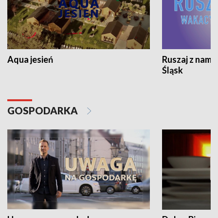
Aqua jesień
Ruszaj z nami
Śląsk
GOSPODARKA