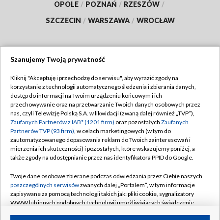
OPOLE
/
POZNAŃ
/
RZESZÓW
/
SZCZECIN
/
WARSZAWA
/
WROCŁAW
Szanujemy Twoją prywatność
Dołącz do nas:
Kliknij "Akceptuję i przechodzę do serwisu", aby wyrazić zgody na
korzystanie z technologii automatycznego śledzenia i zbierania danych,
TVP
dostęp do informacji na Twoim urządzeniu końcowym i ich
Abonament TVP
przechowywanie oraz na przetwarzanie Twoich danych osobowych przez
Regulamin TVP
nas, czyli Telewizję Polską S.A. w likwidacji (zwaną dalej również „TVP”),
Emisja w TVP
Polityka prywatności
Zaufanych Partnerów z IAB* (1201 firm)
oraz pozostałych
Zaufanych
Partnerów TVP (93 firm)
, w celach marketingowych (w tym do
Centrum informacji TVP
Moje zgody
zautomatyzowanego dopasowania reklam do Twoich zainteresowań i
mierzenia ich skuteczności) i pozostałych, które wskazujemy poniżej, a
Naziemna Telewizja Cyfrowa
Pomoc
także zgody na udostępnianie przez nas identyfikatora PPID do Google.
Sklep TVP
Biuro reklamy
Twoje dane osobowe zbierane podczas odwiedzania przez Ciebie naszych
Rada Programowa
Kontakt
poszczególnych serwisów
zwanych dalej „Portalem”, w tym informacje
zapisywane za pomocą technologii takich jak: pliki cookie, sygnalizatory
System NOS
WWW lub innych podobnych technologii umożliwiających świadczenie
dopasowanych i bezpiecznych usług, personalizację treści oraz reklam,
Informacje o nadawcy
Kanały