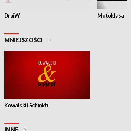
DrajW
Motoklasa
MNIEJSZOŚCI
Kowalski i Schmidt
INNE