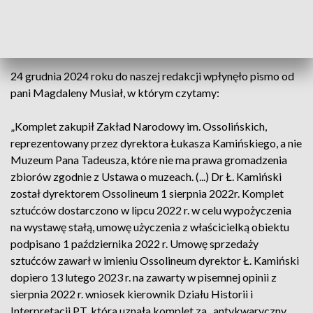
Wrocławiu.
Stanowisko p. Magdaleny Musiał
24 grudnia 2024 roku do naszej redakcji wpłynęło pismo od
pani Magdaleny Musiał, w którym czytamy:
„Komplet zakupił Zakład Narodowy im. Ossolińskich,
reprezentowany przez dyrektora Łukasza Kamińskiego, a nie
Muzeum Pana Tadeusza, które nie ma prawa gromadzenia
zbiorów zgodnie z Ustawa o muzeach. (...) Dr Ł. Kamiński
został dyrektorem Ossolineum 1 sierpnia 2022r. Komplet
sztućców dostarczono w lipcu 2022 r. w celu wypożyczenia
na wystawę stałą, umowę użyczenia z właścicielką obiektu
podpisano 1 października 2022 r. Umowę sprzedaży
sztućców zawarł w imieniu Ossolineum dyrektor Ł. Kamiński
dopiero 13 lutego 2023 r. na zawarty w pisemnej opinii z
sierpnia 2022 r. wniosek kierownik Działu Historii i
Interpretacji PT, która uznała komplet za ,,antykwaryczny