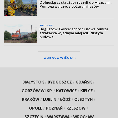
Dolnośląscy strażacy ruszyli do Hiszpanii.
Pomogą walczyć z pożarami lasów
WROCŁAW
Boguszów-Gorce: schron i nowa remiza
strażacka w jednym miejscu. Ruszyła
budowa
ZOBACZ WIĘCEJ
BIAŁYSTOK
/
BYDGOSZCZ
/
GDAŃSK
/
GORZÓW WLKP.
/
KATOWICE
/
KIELCE
/
KRAKÓW
/
LUBLIN
/
ŁÓDŹ
/
OLSZTYN
/
OPOLE
/
POZNAŃ
/
RZESZÓW
/
SZCZECIN
/
WARSZAWA
/
WROCŁAW