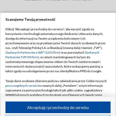
Szanujemy Twoją prywatność
Dołącz do nas:
Kliknij "Akceptuję i przechodzę do serwisu", aby wyrazić zgody na
korzystanie z technologii automatycznego śledzenia i zbierania danych,
TVP
dostęp do informacji na Twoim urządzeniu końcowym i ich
Abonament TVP
przechowywanie oraz na przetwarzanie Twoich danych osobowych przez
Regulamin TVP
nas, czyli Telewizję Polską S.A. w likwidacji (zwaną dalej również „TVP”),
Emisja w TVP
Polityka prywatności
Zaufanych Partnerów z IAB* (1201 firm)
oraz pozostałych
Zaufanych
Partnerów TVP (93 firm)
, w celach marketingowych (w tym do
Centrum informacji TVP
Moje zgody
zautomatyzowanego dopasowania reklam do Twoich zainteresowań i
mierzenia ich skuteczności) i pozostałych, które wskazujemy poniżej, a
Naziemna Telewizja Cyfrowa
Pomoc
także zgody na udostępnianie przez nas identyfikatora PPID do Google.
Sklep TVP
Biuro reklamy
Twoje dane osobowe zbierane podczas odwiedzania przez Ciebie naszych
Rada Programowa
Kontakt
poszczególnych serwisów
zwanych dalej „Portalem”, w tym informacje
zapisywane za pomocą technologii takich jak: pliki cookie, sygnalizatory
System NOS
WWW lub innych podobnych technologii umożliwiających świadczenie
dopasowanych i bezpiecznych usług, personalizację treści oraz reklam,
Informacje o nadawcy
Kanały
udostępnianie funkcji mediów społecznościowych oraz analizowanie
Akceptuję i przechodzę do serwisu
ruchu w Internecie.
Program dla prasy
©2026 Telewizja Polska S.A. w likwidacji