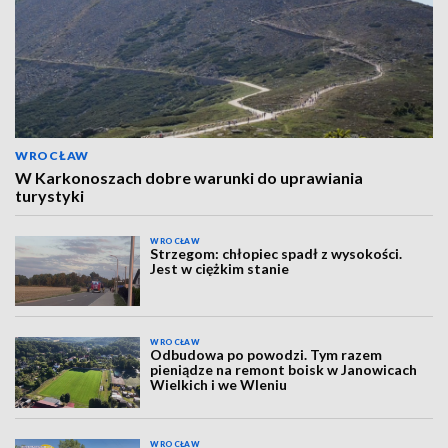
WROCŁAW
W Karkonoszach dobre warunki do uprawiania
turystyki
WROCŁAW
Strzegom: chłopiec spadł z wysokości.
Jest w ciężkim stanie
WROCŁAW
Odbudowa po powodzi. Tym razem
pieniądze na remont boisk w Janowicach
Wielkich i we Wleniu
WROCŁAW