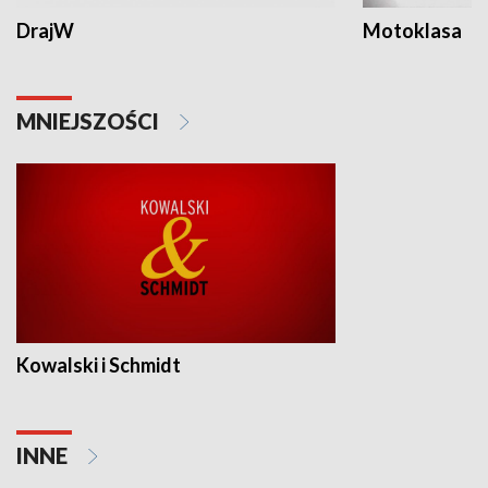
DrajW
Motoklasa
MNIEJSZOŚCI
Kowalski i Schmidt
INNE