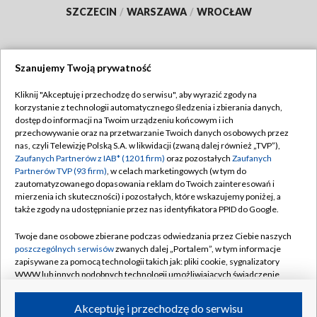
SZCZECIN
/
WARSZAWA
/
WROCŁAW
Szanujemy Twoją prywatność
Dołącz do nas:
Kliknij "Akceptuję i przechodzę do serwisu", aby wyrazić zgody na
korzystanie z technologii automatycznego śledzenia i zbierania danych,
TVP
dostęp do informacji na Twoim urządzeniu końcowym i ich
Abonament TVP
przechowywanie oraz na przetwarzanie Twoich danych osobowych przez
Regulamin TVP
nas, czyli Telewizję Polską S.A. w likwidacji (zwaną dalej również „TVP”),
Emisja w TVP
Polityka prywatności
Zaufanych Partnerów z IAB* (1201 firm)
oraz pozostałych
Zaufanych
Partnerów TVP (93 firm)
, w celach marketingowych (w tym do
Centrum informacji TVP
Moje zgody
zautomatyzowanego dopasowania reklam do Twoich zainteresowań i
mierzenia ich skuteczności) i pozostałych, które wskazujemy poniżej, a
Naziemna Telewizja Cyfrowa
Pomoc
także zgody na udostępnianie przez nas identyfikatora PPID do Google.
Sklep TVP
Biuro reklamy
Twoje dane osobowe zbierane podczas odwiedzania przez Ciebie naszych
Rada Programowa
Kontakt
poszczególnych serwisów
zwanych dalej „Portalem”, w tym informacje
zapisywane za pomocą technologii takich jak: pliki cookie, sygnalizatory
System NOS
WWW lub innych podobnych technologii umożliwiających świadczenie
dopasowanych i bezpiecznych usług, personalizację treści oraz reklam,
Informacje o nadawcy
Kanały
udostępnianie funkcji mediów społecznościowych oraz analizowanie
Akceptuję i przechodzę do serwisu
ruchu w Internecie.
Program dla prasy