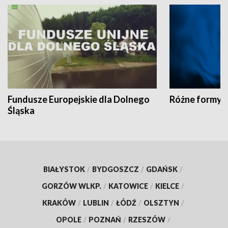
Fundusze Europejskie dla Dolnego
Różne formy t
Śląska
BIAŁYSTOK
/
BYDGOSZCZ
/
GDAŃSK
/
GORZÓW WLKP.
/
KATOWICE
/
KIELCE
/
KRAKÓW
/
LUBLIN
/
ŁÓDŹ
/
OLSZTYN
/
OPOLE
/
POZNAŃ
/
RZESZÓW
/