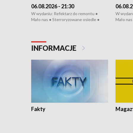
06.08.2026 - 21:30
06.08.2
W wydaniu: Refektarz do remontu ●
W wydani
Mało nas ● Sterroryzowane osiedle ●
Mało nas 
Fatalny remont ● Kosztowna ptasia grypa
Sterrory
● Nowa Ruska ● Pociągiem na lotnisko ●
ptasia gr
Koniec upałów ● Kraksa na Tour de
Nowa Rus
Pologne
Koniec u
INFORMACJE
Fakty
Magazy