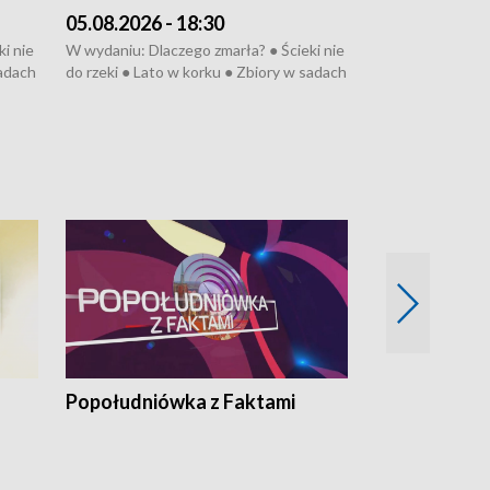
05.08.2026 - 18:30
04.08.2026 - 
i nie
W wydaniu: Dlaczego zmarła? ● Ścieki nie
W wydaniu: Nożo
sadach
do rzeki ● Lato w korku ● Zbiory w sadach
Zarzuty dla Norb
● Senior za kółkiem ● Złoto dla...
obwodnicy ● Mili
cierpiwych ● Mrożonki dla zwierząt
Oddział jak nowy
● Inkubator w og
pacjent ● Trzeba
Popołudniówka z Faktami
Z Unią na Ty