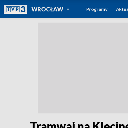
POWRÓT DO
WROCŁAW
Programy
Aktua
TVP REGIONY
Tramwaj na Klecinę