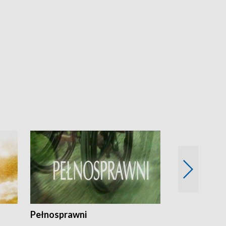
Pełnosprawni
Bezpieczny 