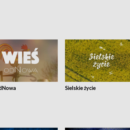
odNowa
Sielskie życie