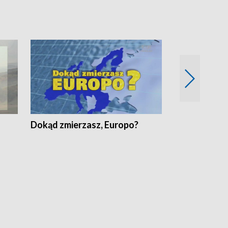
Dokąd zmierzasz, Europo?
Fakty Komen