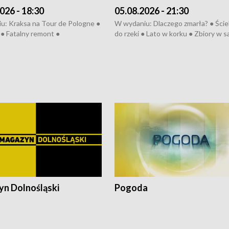
026 - 18:30
05.08.2026 - 21:30
u: Kraksa na Tour de Pologne ●
W wydaniu: Dlaczego zmarła? ● Ściek
● Fatalny remont ●
do rzeki ● Lato w korku ● Zbiory w 
zowane osiedle ● Kosztowna
● Senior za kółkiem ● Złoto dla...
ypa ● Pociągiem na lotnisko ●
cierpiwych ● Mrożonki dla zwierząt
ka ● Refektarz do remontu ●
pałów
n Dolnośląski
Pogoda