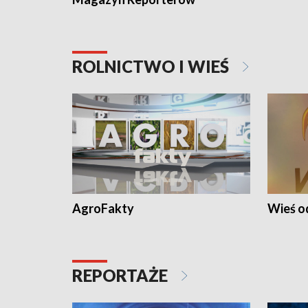
ROLNICTWO I WIEŚ
AgroFakty
Wieś 
REPORTAŻE