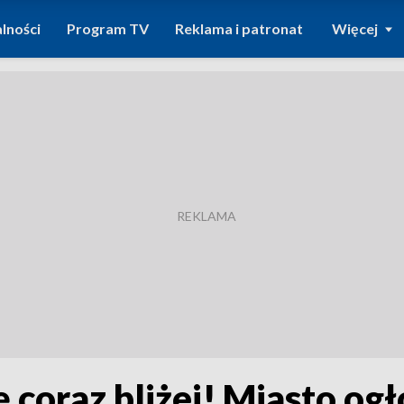
lności
Program TV
Reklama i patronat
Więcej
 coraz bliżej! Miasto ogł