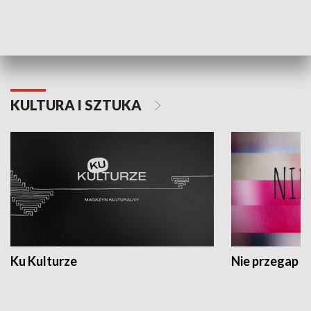
Dlaczego krowa...
Energia Przysz
KULTURA I SZTUKA
Ku Kulturze
Nie przegap