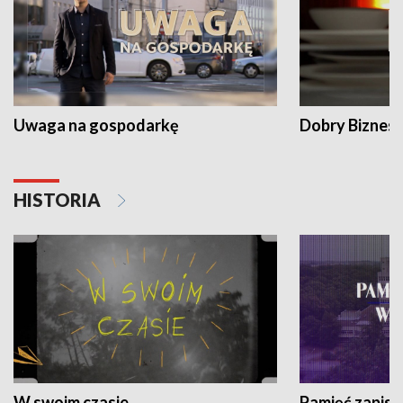
Uwaga na gospodarkę
Dobry Biznes
HISTORIA
W swoim czasie
Pamięć zapisa