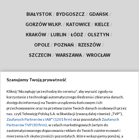
BIAŁYSTOK
/
BYDGOSZCZ
/
GDAŃSK
/
GORZÓW WLKP.
/
KATOWICE
/
KIELCE
/
KRAKÓW
/
LUBLIN
/
ŁÓDŹ
/
OLSZTYN
/
OPOLE
/
POZNAŃ
/
RZESZÓW
/
SZCZECIN
/
WARSZAWA
/
WROCŁAW
Szanujemy Twoją prywatność
Dołącz do nas:
Kliknij "Akceptuję i przechodzę do serwisu", aby wyrazić zgody na
korzystanie z technologii automatycznego śledzenia i zbierania danych,
TVP
dostęp do informacji na Twoim urządzeniu końcowym i ich
Abonament TVP
przechowywanie oraz na przetwarzanie Twoich danych osobowych przez
Regulamin TVP
nas, czyli Telewizję Polską S.A. w likwidacji (zwaną dalej również „TVP”),
Emisja w TVP
Polityka prywatności
Zaufanych Partnerów z IAB* (1201 firm)
oraz pozostałych
Zaufanych
Partnerów TVP (93 firm)
, w celach marketingowych (w tym do
Centrum informacji TVP
Moje zgody
zautomatyzowanego dopasowania reklam do Twoich zainteresowań i
mierzenia ich skuteczności) i pozostałych, które wskazujemy poniżej, a
Naziemna Telewizja Cyfrowa