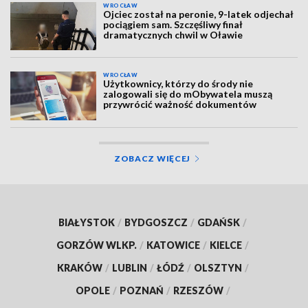
WROCŁAW
Ojciec został na peronie, 9-latek odjechał
pociągiem sam. Szczęśliwy finał
dramatycznych chwil w Oławie
WROCŁAW
Użytkownicy, którzy do środy nie
zalogowali się do mObywatela muszą
przywrócić ważność dokumentów
ZOBACZ WIĘCEJ
BIAŁYSTOK
/
BYDGOSZCZ
/
GDAŃSK
/
GORZÓW WLKP.
/
KATOWICE
/
KIELCE
/
KRAKÓW
/
LUBLIN
/
ŁÓDŹ
/
OLSZTYN
/
OPOLE
/
POZNAŃ
/
RZESZÓW
/