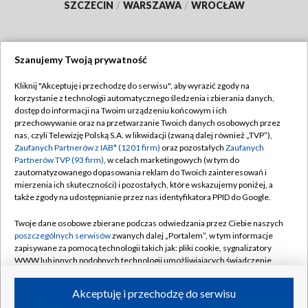
SZCZECIN
/
WARSZAWA
/
WROCŁAW
Szanujemy Twoją prywatność
Dołącz do nas:
Kliknij "Akceptuję i przechodzę do serwisu", aby wyrazić zgody na
korzystanie z technologii automatycznego śledzenia i zbierania danych,
TVP
dostęp do informacji na Twoim urządzeniu końcowym i ich
Abonament TVP
przechowywanie oraz na przetwarzanie Twoich danych osobowych przez
Regulamin TVP
nas, czyli Telewizję Polską S.A. w likwidacji (zwaną dalej również „TVP”),
Emisja w TVP
Polityka prywatności
Zaufanych Partnerów z IAB* (1201 firm)
oraz pozostałych
Zaufanych
Partnerów TVP (93 firm)
, w celach marketingowych (w tym do
Centrum informacji TVP
Moje zgody
zautomatyzowanego dopasowania reklam do Twoich zainteresowań i
mierzenia ich skuteczności) i pozostałych, które wskazujemy poniżej, a
Naziemna Telewizja Cyfrowa
Pomoc
także zgody na udostępnianie przez nas identyfikatora PPID do Google.
Sklep TVP
Biuro reklamy
Twoje dane osobowe zbierane podczas odwiedzania przez Ciebie naszych
Rada Programowa
Kontakt
poszczególnych serwisów
zwanych dalej „Portalem”, w tym informacje
zapisywane za pomocą technologii takich jak: pliki cookie, sygnalizatory
System NOS
WWW lub innych podobnych technologii umożliwiających świadczenie
dopasowanych i bezpiecznych usług, personalizację treści oraz reklam,
Informacje o nadawcy
Kanały
udostępnianie funkcji mediów społecznościowych oraz analizowanie
Akceptuję i przechodzę do serwisu
ruchu w Internecie.
Program dla prasy