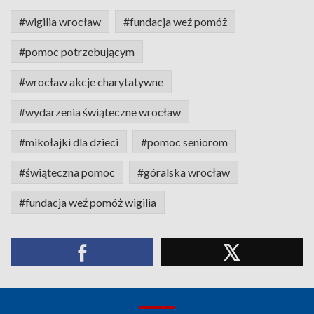
#wigilia wrocław
#fundacja weź pomóż
#pomoc potrzebującym
#wrocław akcje charytatywne
#wydarzenia świąteczne wrocław
#mikołajki dla dzieci
#pomoc seniorom
#świąteczna pomoc
#góralska wrocław
#fundacja weź pomóż wigilia