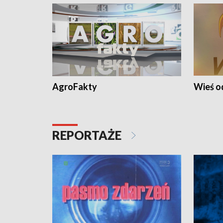
AgroFakty
Wieś 
REPORTAŻE