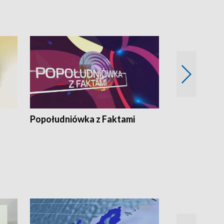
pacjent ● Trzeba
Popołudniówka z Faktami
Z Unią na Ty