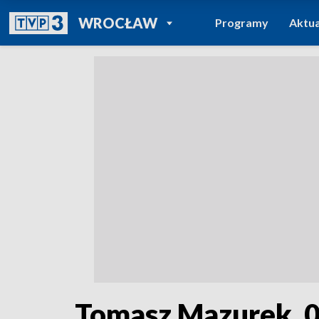
POWRÓT DO
WROCŁAW
Programy
Aktua
TVP REGIONY
Tomasz Mazurek, 0