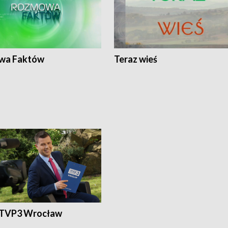
wa Faktów
Teraz wieś
 TVP3 Wrocław