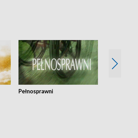
Pełnosprawni
Bezpieczny 