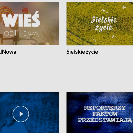
odNowa
Sielskie życie