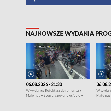
NAJNOWSZE WYDANIA PR
06.08.2026 - 21:30
06.08.2
W wydaniu: Refektarz do remontu ●
W wydani
Mało nas ● Sterroryzowane osiedle ●
Mało nas 
Fatalny remont ● Kosztowna ptasia grypa
Sterrory
● Nowa Ruska ● Pociągiem na lotnisko ●
ptasia gr
Koniec upałów ● Kraksa na Tour de
Nowa Rus