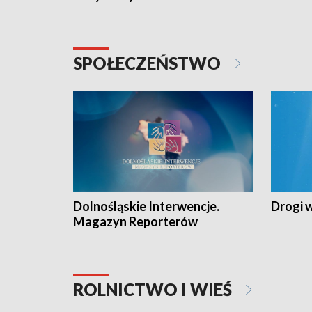
SPOŁECZEŃSTWO
Dolnośląskie Interwencje.
Drogi 
Magazyn Reporterów
ROLNICTWO I WIEŚ