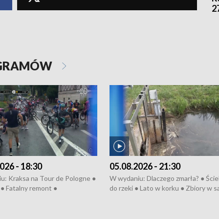
2
OGRAMÓW
026 - 18:30
05.08.2026 - 21:30
u: Kraksa na Tour de Pologne ●
W wydaniu: Dlaczego zmarła? ● Ściek
● Fatalny remont ●
do rzeki ● Lato w korku ● Zbiory w 
zowane osiedle ● Kosztowna
● Senior za kółkiem ● Złoto dla...
ypa ● Pociągiem na lotnisko ●
cierpiwych ● Mrożonki dla zwierząt
ka ● Refektarz do remontu ●