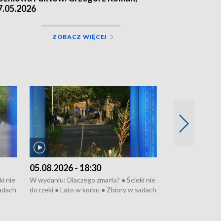
7.05.2026
ZOBACZ WIĘCEJ
05.08.2026 - 18:30
04.08.2026 - 
i nie
W wydaniu: Dlaczego zmarła? ● Ścieki nie
W wydaniu: Nożo
sadach
do rzeki ● Lato w korku ● Zbiory w sadach
Zarzuty dla Norb
● Senior za kółkiem ● Złoto dla...
obwodnicy ● Mili
cierpiwych ● Mrożonki dla zwierząt
Oddział jak nowy
● Inkubator w og