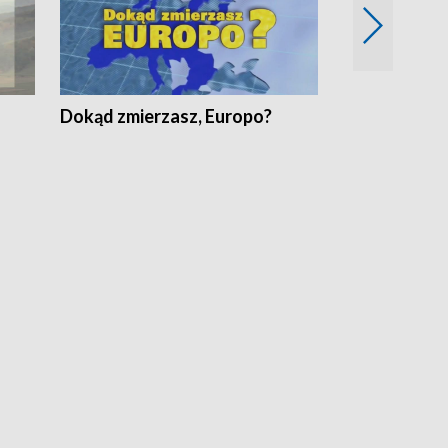
Dokąd zmierzasz, Europo?
Fakty Komen