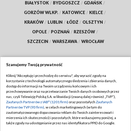
BIAŁYSTOK
/
BYDGOSZCZ
/
GDAŃSK
/
GORZÓW WLKP.
/
KATOWICE
/
KIELCE
/
KRAKÓW
/
LUBLIN
/
ŁÓDŹ
/
OLSZTYN
/
OPOLE
/
POZNAŃ
/
RZESZÓW
/
SZCZECIN
/
WARSZAWA
/
WROCŁAW
Szanujemy Twoją prywatność
Dołącz do nas:
Kliknij "Akceptuję i przechodzę do serwisu", aby wyrazić zgody na
korzystanie z technologii automatycznego śledzenia i zbierania danych,
TVP
dostęp do informacji na Twoim urządzeniu końcowym i ich
Abonament TVP
przechowywanie oraz na przetwarzanie Twoich danych osobowych przez
Regulamin TVP
nas, czyli Telewizję Polską S.A. w likwidacji (zwaną dalej również „TVP”),
Emisja w TVP
Polityka prywatności
Zaufanych Partnerów z IAB* (1201 firm)
oraz pozostałych
Zaufanych
Partnerów TVP (93 firm)
, w celach marketingowych (w tym do
Centrum informacji TVP
Moje zgody
zautomatyzowanego dopasowania reklam do Twoich zainteresowań i
mierzenia ich skuteczności) i pozostałych, które wskazujemy poniżej, a
Naziemna Telewizja Cyfrowa
Pomoc
także zgody na udostępnianie przez nas identyfikatora PPID do Google.
Sklep TVP
Biuro reklamy