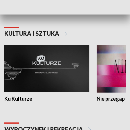
Dlaczego krowa...
Energia Przysz
KULTURA I SZTUKA
Ku Kulturze
Nie przegap
WYPOCZYNEK I REKREACJA