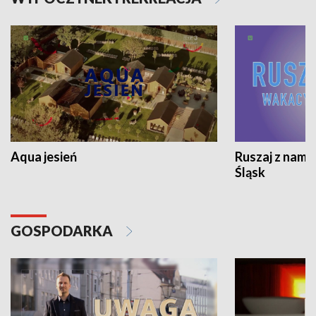
Aqua jesień
Ruszaj z nami
Śląsk
GOSPODARKA