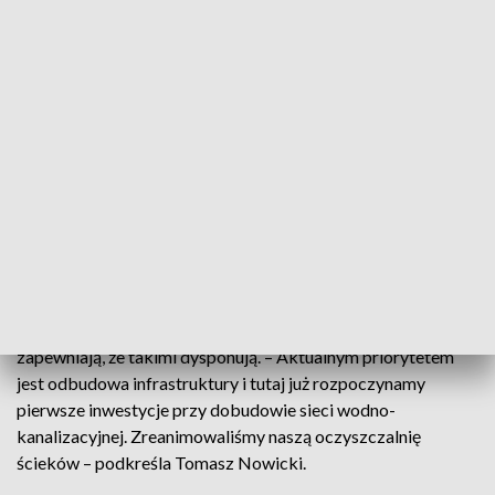
pomoc samorządowi w oszacowaniu
szkód, w inwentaryzacji i pomoc w
staraniu się o środki na odbudowę i
projektowanie
– informuje Piotr Młynarz, prorektor ds.
organizacji infrastruktury Politechniki
Wrocławskiej.
Czas poświęcony na tę część odbudowy zależny jest od
przyznanych środków. Im szybciej się one pojawią, tym
prędzej miasto będzie mogło przystąpić do projektowania i
inwestowania. Dużo mówi się o tym, że miasto będzie chciało
skorzystać z nowoczesnych rozwiązań. Władze Politechniki
zapewniają, że takimi dysponują. – Aktualnym priorytetem
jest odbudowa infrastruktury i tutaj już rozpoczynamy
pierwsze inwestycje przy dobudowie sieci wodno-
kanalizacyjnej. Zreanimowaliśmy naszą oczyszczalnię
ścieków – podkreśla Tomasz Nowicki.