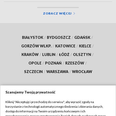
ZOBACZ WIĘCEJ
BIAŁYSTOK
/
BYDGOSZCZ
/
GDAŃSK
/
GORZÓW WLKP.
/
KATOWICE
/
KIELCE
/
KRAKÓW
/
LUBLIN
/
ŁÓDŹ
/
OLSZTYN
/
OPOLE
/
POZNAŃ
/
RZESZÓW
/
SZCZECIN
/
WARSZAWA
/
WROCŁAW
Szanujemy Twoją prywatność
Dołącz do nas:
Kliknij "Akceptuję i przechodzę do serwisu", aby wyrazić zgody na
korzystanie z technologii automatycznego śledzenia i zbierania danych,
TVP
dostęp do informacji na Twoim urządzeniu końcowym i ich
przechowywanie oraz na przetwarzanie Twoich danych osobowych przez