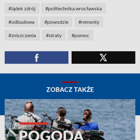
#lądek zdrój
#politechnika wrocławska
#odbudowa
#powodzie
#remonty
#zniszczenia
#straty
#pomoc
ZOBACZ TAKŻE