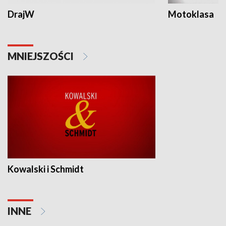
DrajW
Motoklasa
MNIEJSZOŚCI
Kowalski i Schmidt
INNE