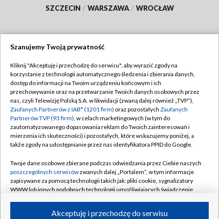
SZCZECIN
/
WARSZAWA
/
WROCŁAW
Szanujemy Twoją prywatność
Dołącz do nas:
Kliknij "Akceptuję i przechodzę do serwisu", aby wyrazić zgody na
korzystanie z technologii automatycznego śledzenia i zbierania danych,
TVP
dostęp do informacji na Twoim urządzeniu końcowym i ich
Abonament TVP
przechowywanie oraz na przetwarzanie Twoich danych osobowych przez
Regulamin TVP
nas, czyli Telewizję Polską S.A. w likwidacji (zwaną dalej również „TVP”),
Emisja w TVP
Polityka prywatności
Zaufanych Partnerów z IAB* (1201 firm)
oraz pozostałych
Zaufanych
Partnerów TVP (93 firm)
, w celach marketingowych (w tym do
Centrum informacji TVP
Moje zgody
zautomatyzowanego dopasowania reklam do Twoich zainteresowań i
mierzenia ich skuteczności) i pozostałych, które wskazujemy poniżej, a
Naziemna Telewizja Cyfrowa
Pomoc
także zgody na udostępnianie przez nas identyfikatora PPID do Google.
Sklep TVP
Biuro reklamy
Twoje dane osobowe zbierane podczas odwiedzania przez Ciebie naszych
Rada Programowa
Kontakt
poszczególnych serwisów
zwanych dalej „Portalem”, w tym informacje
zapisywane za pomocą technologii takich jak: pliki cookie, sygnalizatory
System NOS
WWW lub innych podobnych technologii umożliwiających świadczenie
dopasowanych i bezpiecznych usług, personalizację treści oraz reklam,
Informacje o nadawcy
Kanały
udostępnianie funkcji mediów społecznościowych oraz analizowanie
Akceptuję i przechodzę do serwisu
ruchu w Internecie.
Program dla prasy