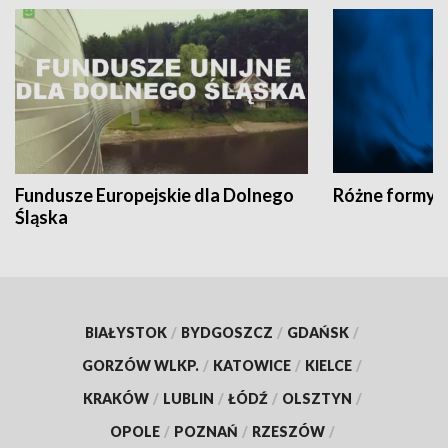
Fundusze Europejskie dla Dolnego
Różne formy t
Śląska
BIAŁYSTOK
/
BYDGOSZCZ
/
GDAŃSK
/
GORZÓW WLKP.
/
KATOWICE
/
KIELCE
/
KRAKÓW
/
LUBLIN
/
ŁÓDŹ
/
OLSZTYN
/
OPOLE
/
POZNAŃ
/
RZESZÓW
/