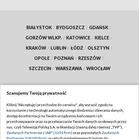
BIAŁYSTOK
/
BYDGOSZCZ
/
GDAŃSK
/
GORZÓW WLKP.
/
KATOWICE
/
KIELCE
/
KRAKÓW
/
LUBLIN
/
ŁÓDŹ
/
OLSZTYN
/
OPOLE
/
POZNAŃ
/
RZESZÓW
/
SZCZECIN
/
WARSZAWA
/
WROCŁAW
Szanujemy Twoją prywatność
Dołącz do nas:
Kliknij "Akceptuję i przechodzę do serwisu", aby wyrazić zgody na
korzystanie z technologii automatycznego śledzenia i zbierania danych,
TVP
dostęp do informacji na Twoim urządzeniu końcowym i ich
Abonament TVP
przechowywanie oraz na przetwarzanie Twoich danych osobowych przez
Regulamin TVP
nas, czyli Telewizję Polską S.A. w likwidacji (zwaną dalej również „TVP”),
Emisja w TVP
Polityka prywatności
Zaufanych Partnerów z IAB* (1201 firm)
oraz pozostałych
Zaufanych
Partnerów TVP (93 firm)
, w celach marketingowych (w tym do