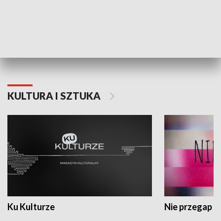
Dlaczego krowa...
Energia Przysz
KULTURA I SZTUKA
Ku Kulturze
Nie przegap