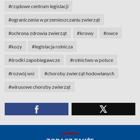
#rządowe centrum legislacji
#ograniczenia w przemieszczaniu zwierząt
#ochrona zdrowia zwierząt
#krowy
#owce
#kozy
#legislacja rolnicza
#środki zapobiegawcze
#rolnictwo w polsce
#rozwój wsi
#choroby zwierząt hodowlanych
#wirusowe choroby zwierząt