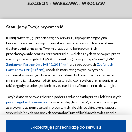
SZCZECIN
/
WARSZAWA
/
WROCŁAW
Szanujemy Twoją prywatność
Dołącz do nas:
Kliknij "Akceptuję i przechodzę do serwisu", aby wyrazić zgody na
korzystanie z technologii automatycznego śledzenia i zbierania danych,
TVP
dostęp do informacji na Twoim urządzeniu końcowym i ich
Abonament TVP
przechowywanie oraz na przetwarzanie Twoich danych osobowych przez
Regulamin TVP
nas, czyli Telewizję Polską S.A. w likwidacji (zwaną dalej również „TVP”),
Emisja w TVP
Polityka prywatności
Zaufanych Partnerów z IAB* (1201 firm)
oraz pozostałych
Zaufanych
Partnerów TVP (93 firm)
, w celach marketingowych (w tym do
Centrum informacji TVP
Moje zgody
zautomatyzowanego dopasowania reklam do Twoich zainteresowań i
mierzenia ich skuteczności) i pozostałych, które wskazujemy poniżej, a
Naziemna Telewizja Cyfrowa
Pomoc
także zgody na udostępnianie przez nas identyfikatora PPID do Google.
Sklep TVP
Biuro reklamy
Twoje dane osobowe zbierane podczas odwiedzania przez Ciebie naszych
Rada Programowa
Kontakt
poszczególnych serwisów
zwanych dalej „Portalem”, w tym informacje
zapisywane za pomocą technologii takich jak: pliki cookie, sygnalizatory
System NOS
WWW lub innych podobnych technologii umożliwiających świadczenie
dopasowanych i bezpiecznych usług, personalizację treści oraz reklam,
Informacje o nadawcy
Kanały
udostępnianie funkcji mediów społecznościowych oraz analizowanie
Akceptuję i przechodzę do serwisu
ruchu w Internecie.
Program dla prasy