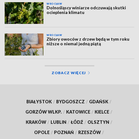
WROCŁAW
Dolnośląscy winiarze odczuwają skutki
ocieplenia klimatu
WROCŁAW
Zbiory owoców z drzew będą w tym roku
niższe o niemal jedną piątą
ZOBACZ WIĘCEJ
BIAŁYSTOK
/
BYDGOSZCZ
/
GDAŃSK
/
GORZÓW WLKP.
/
KATOWICE
/
KIELCE
/
KRAKÓW
/
LUBLIN
/
ŁÓDŹ
/
OLSZTYN
/
OPOLE
/
POZNAŃ
/
RZESZÓW
/