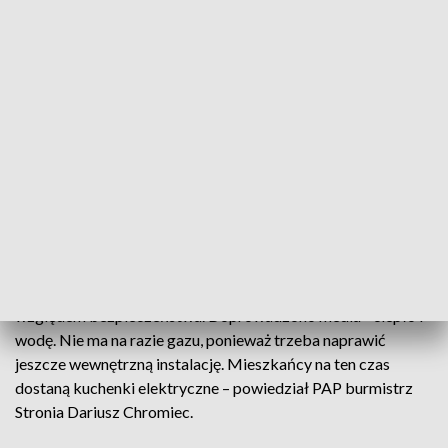
mieszkań. Budynki zostały uszkodzone podczas
wrześniowej powodzi, której kulminacją było przerwanie
wału w zaporze na potoku Morawka.
Po kataklizmie ponad 600 mieszkańców tych budynków nie
mogło wrócić do swoich domów. Fala uszkodziła m.in.
fundamenty budynków oraz zerwała przyłącza wodno-
kanalizacyjne i gazowe. Mieszkańców zakwaterowano w
hotelu w Siennej oddalonej o kilka kilometrów do Stronia.
W piątek, po ponad dwóch miesiącach, wrócą do swoich
mieszkań. – W budynkach zostały przeprowadzone
niezbędne prace remontowe i zostały one sprawdzone pod
względem bezpieczeństwa. Doprowadzono media - ciepło i
wodę. Nie ma na razie gazu, ponieważ trzeba naprawić
jeszcze wewnętrzną instalację. Mieszkańcy na ten czas
dostaną kuchenki elektryczne – powiedział PAP burmistrz
Stronia Dariusz Chromiec.