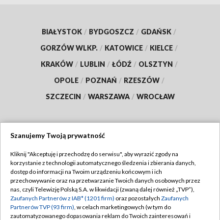
BIAŁYSTOK
/
BYDGOSZCZ
/
GDAŃSK
/
GORZÓW WLKP.
/
KATOWICE
/
KIELCE
/
KRAKÓW
/
LUBLIN
/
ŁÓDŹ
/
OLSZTYN
/
OPOLE
/
POZNAŃ
/
RZESZÓW
/
SZCZECIN
/
WARSZAWA
/
WROCŁAW
Szanujemy Twoją prywatność
Dołącz do nas:
Kliknij "Akceptuję i przechodzę do serwisu", aby wyrazić zgody na
korzystanie z technologii automatycznego śledzenia i zbierania danych,
TVP
dostęp do informacji na Twoim urządzeniu końcowym i ich
Abonament TVP
przechowywanie oraz na przetwarzanie Twoich danych osobowych przez
Regulamin TVP
nas, czyli Telewizję Polską S.A. w likwidacji (zwaną dalej również „TVP”),
Emisja w TVP
Polityka prywatności
Zaufanych Partnerów z IAB* (1201 firm)
oraz pozostałych
Zaufanych
Partnerów TVP (93 firm)
, w celach marketingowych (w tym do
Centrum informacji TVP
Moje zgody
zautomatyzowanego dopasowania reklam do Twoich zainteresowań i