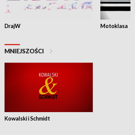
DrajW
Motoklasa
MNIEJSZOŚCI
Kowalski i Schmidt