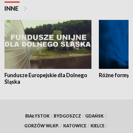
INNE
Fundusze Europejskie dla Dolnego
Różne formy t
Śląska
BIAŁYSTOK
/
BYDGOSZCZ
/
GDAŃSK
/
GORZÓW WLKP.
/
KATOWICE
/
KIELCE
/