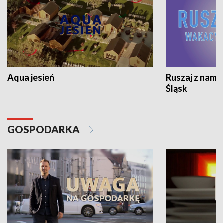
Aqua jesień
Ruszaj z nami
Śląsk
GOSPODARKA