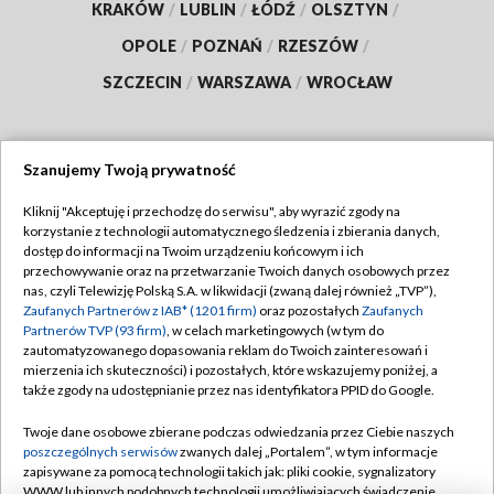
KRAKÓW
/
LUBLIN
/
ŁÓDŹ
/
OLSZTYN
/
OPOLE
/
POZNAŃ
/
RZESZÓW
/
SZCZECIN
/
WARSZAWA
/
WROCŁAW
Szanujemy Twoją prywatność
Dołącz do nas:
Kliknij "Akceptuję i przechodzę do serwisu", aby wyrazić zgody na
korzystanie z technologii automatycznego śledzenia i zbierania danych,
TVP
dostęp do informacji na Twoim urządzeniu końcowym i ich
Abonament TVP
przechowywanie oraz na przetwarzanie Twoich danych osobowych przez
Regulamin TVP
nas, czyli Telewizję Polską S.A. w likwidacji (zwaną dalej również „TVP”),
Emisja w TVP
Polityka prywatności
Zaufanych Partnerów z IAB* (1201 firm)
oraz pozostałych
Zaufanych
Partnerów TVP (93 firm)
, w celach marketingowych (w tym do
Centrum informacji TVP
Moje zgody
zautomatyzowanego dopasowania reklam do Twoich zainteresowań i
mierzenia ich skuteczności) i pozostałych, które wskazujemy poniżej, a
Naziemna Telewizja Cyfrowa
Pomoc
także zgody na udostępnianie przez nas identyfikatora PPID do Google.
Sklep TVP
Biuro reklamy
Twoje dane osobowe zbierane podczas odwiedzania przez Ciebie naszych
Rada Programowa
Kontakt
poszczególnych serwisów
zwanych dalej „Portalem”, w tym informacje
zapisywane za pomocą technologii takich jak: pliki cookie, sygnalizatory
System NOS
WWW lub innych podobnych technologii umożliwiających świadczenie