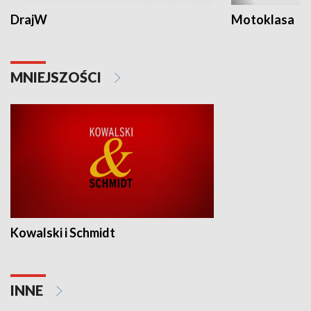
DrajW
Motoklasa
MNIEJSZOŚCI
Kowalski i Schmidt
INNE