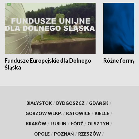
Fundusze Europejskie dla Dolnego
Różne formy t
Śląska
BIAŁYSTOK
/
BYDGOSZCZ
/
GDAŃSK
/
GORZÓW WLKP.
/
KATOWICE
/
KIELCE
/
KRAKÓW
/
LUBLIN
/
ŁÓDŹ
/
OLSZTYN
/
OPOLE
/
POZNAŃ
/
RZESZÓW
/