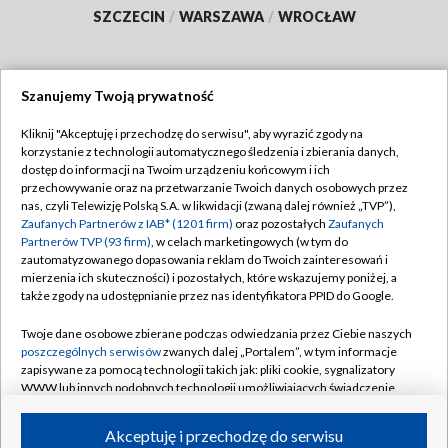
SZCZECIN
/
WARSZAWA
/
WROCŁAW
Szanujemy Twoją prywatność
Dołącz do nas:
Kliknij "Akceptuję i przechodzę do serwisu", aby wyrazić zgody na
korzystanie z technologii automatycznego śledzenia i zbierania danych,
TVP
dostęp do informacji na Twoim urządzeniu końcowym i ich
Abonament TVP
przechowywanie oraz na przetwarzanie Twoich danych osobowych przez
Regulamin TVP
nas, czyli Telewizję Polską S.A. w likwidacji (zwaną dalej również „TVP”),
Emisja w TVP
Polityka prywatności
Zaufanych Partnerów z IAB* (1201 firm)
oraz pozostałych
Zaufanych
Partnerów TVP (93 firm)
, w celach marketingowych (w tym do
Centrum informacji TVP
Moje zgody
zautomatyzowanego dopasowania reklam do Twoich zainteresowań i
mierzenia ich skuteczności) i pozostałych, które wskazujemy poniżej, a
Naziemna Telewizja Cyfrowa
Pomoc
także zgody na udostępnianie przez nas identyfikatora PPID do Google.
Sklep TVP
Biuro reklamy
Twoje dane osobowe zbierane podczas odwiedzania przez Ciebie naszych
Rada Programowa
Kontakt
poszczególnych serwisów
zwanych dalej „Portalem”, w tym informacje
zapisywane za pomocą technologii takich jak: pliki cookie, sygnalizatory
System NOS
WWW lub innych podobnych technologii umożliwiających świadczenie
dopasowanych i bezpiecznych usług, personalizację treści oraz reklam,
Informacje o nadawcy
Kanały
udostępnianie funkcji mediów społecznościowych oraz analizowanie
Akceptuję i przechodzę do serwisu
ruchu w Internecie.
Program dla prasy