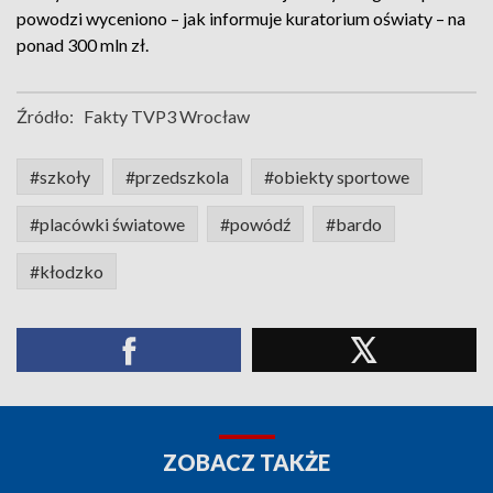
powodzi wyceniono – jak informuje kuratorium oświaty – na
ponad 300 mln zł.
Źródło:
Fakty TVP3 Wrocław
#szkoły
#przedszkola
#obiekty sportowe
#placówki światowe
#powódź
#bardo
#kłodzko
ZOBACZ TAKŻE