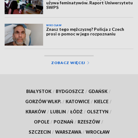
używa feminatywów. Raport Uniwersytetu
SWPS
WROCŁAW
Znasz tego mężczyznę? Policja z Czech
prosi o pomoc w jego rozpoznaniu
ZOBACZ WIĘCEJ
BIAŁYSTOK
/
BYDGOSZCZ
/
GDAŃSK
/
GORZÓW WLKP.
/
KATOWICE
/
KIELCE
/
KRAKÓW
/
LUBLIN
/
ŁÓDŹ
/
OLSZTYN
/
OPOLE
/
POZNAŃ
/
RZESZÓW
/
SZCZECIN
/
WARSZAWA
/
WROCŁAW