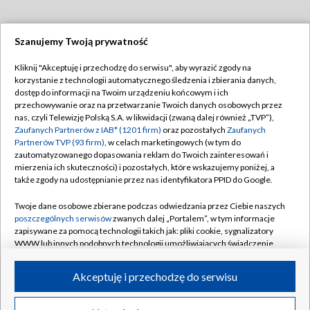
Szanujemy Twoją prywatność
Dołącz do nas:
Kliknij "Akceptuję i przechodzę do serwisu", aby wyrazić zgody na
korzystanie z technologii automatycznego śledzenia i zbierania danych,
TVP
dostęp do informacji na Twoim urządzeniu końcowym i ich
Abonament TVP
przechowywanie oraz na przetwarzanie Twoich danych osobowych przez
Regulamin TVP
nas, czyli Telewizję Polską S.A. w likwidacji (zwaną dalej również „TVP”),
Emisja w TVP
Polityka prywatności
Zaufanych Partnerów z IAB* (1201 firm)
oraz pozostałych
Zaufanych
Partnerów TVP (93 firm)
, w celach marketingowych (w tym do
Centrum informacji TVP
Moje zgody
zautomatyzowanego dopasowania reklam do Twoich zainteresowań i
mierzenia ich skuteczności) i pozostałych, które wskazujemy poniżej, a
Naziemna Telewizja Cyfrowa
Pomoc
także zgody na udostępnianie przez nas identyfikatora PPID do Google.
Sklep TVP
Biuro reklamy
Twoje dane osobowe zbierane podczas odwiedzania przez Ciebie naszych
Rada Programowa
Kontakt
poszczególnych serwisów
zwanych dalej „Portalem”, w tym informacje
zapisywane za pomocą technologii takich jak: pliki cookie, sygnalizatory
System NOS
WWW lub innych podobnych technologii umożliwiających świadczenie
dopasowanych i bezpiecznych usług, personalizację treści oraz reklam,
Informacje o nadawcy
Kanały
udostępnianie funkcji mediów społecznościowych oraz analizowanie
Akceptuję i przechodzę do serwisu
ruchu w Internecie.
Program dla prasy
©2026 Telewizja Polska S.A. w likwidacji
Biuro Reklamy
Twoje dane osobowe zbierane podczas odwiedzania przez Ciebie