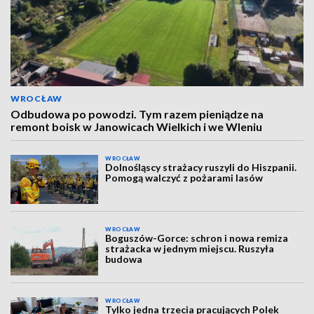
WROCŁAW
Odbudowa po powodzi. Tym razem pieniądze na
remont boisk w Janowicach Wielkich i we Wleniu
WROCŁAW
Dolnośląscy strażacy ruszyli do Hiszpanii.
Pomogą walczyć z pożarami lasów
WROCŁAW
Boguszów-Gorce: schron i nowa remiza
strażacka w jednym miejscu. Ruszyła
budowa
WROCŁAW
Tylko jedna trzecia pracujących Polek