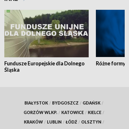
Fundusze Europejskie dla Dolnego
Różne formy t
Śląska
BIAŁYSTOK
/
BYDGOSZCZ
/
GDAŃSK
/
GORZÓW WLKP.
/
KATOWICE
/
KIELCE
/
KRAKÓW
/
LUBLIN
/
ŁÓDŹ
/
OLSZTYN
/