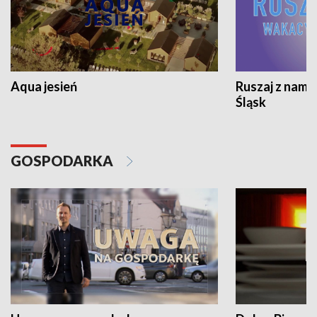
Aqua jesień
Ruszaj z nami
Śląsk
GOSPODARKA