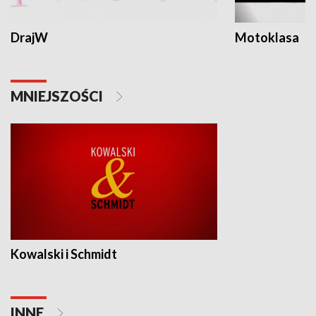
DrajW
Motoklasa
MNIEJSZOŚCI
Kowalski i Schmidt
INNE