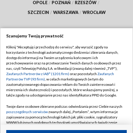
OPOLE
/
POZNAŃ
/
RZESZÓW
/
SZCZECIN
/
WARSZAWA
/
WROCŁAW
Szanujemy Twoją prywatność
Dołącz do nas:
Kliknij "Akceptuję i przechodzę do serwisu", aby wyrazić zgody na
korzystanie z technologii automatycznego śledzenia i zbierania danych,
TVP
dostęp do informacji na Twoim urządzeniu końcowym i ich
Abonament TVP
przechowywanie oraz na przetwarzanie Twoich danych osobowych przez
Regulamin TVP
nas, czyli Telewizję Polską S.A. w likwidacji (zwaną dalej również „TVP”),
Emisja w TVP
Polityka prywatności
Zaufanych Partnerów z IAB* (1201 firm)
oraz pozostałych
Zaufanych
Partnerów TVP (93 firm)
, w celach marketingowych (w tym do
Centrum informacji TVP
Moje zgody
zautomatyzowanego dopasowania reklam do Twoich zainteresowań i
mierzenia ich skuteczności) i pozostałych, które wskazujemy poniżej, a
Naziemna Telewizja Cyfrowa
Pomoc
także zgody na udostępnianie przez nas identyfikatora PPID do Google.
Sklep TVP
Biuro reklamy
Twoje dane osobowe zbierane podczas odwiedzania przez Ciebie naszych
Rada Programowa
Kontakt
poszczególnych serwisów
zwanych dalej „Portalem”, w tym informacje
zapisywane za pomocą technologii takich jak: pliki cookie, sygnalizatory
System NOS
WWW lub innych podobnych technologii umożliwiających świadczenie
dopasowanych i bezpiecznych usług, personalizację treści oraz reklam,
Informacje o nadawcy
Kanały