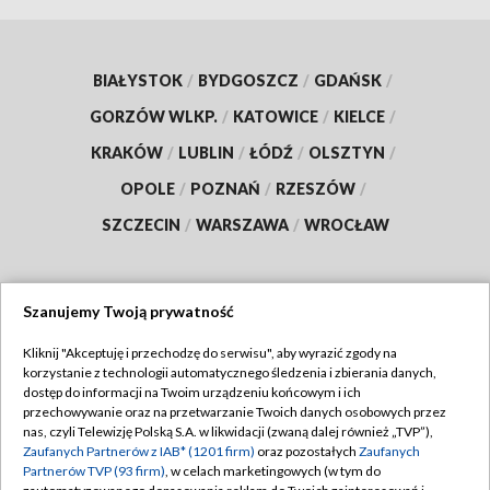
BIAŁYSTOK
/
BYDGOSZCZ
/
GDAŃSK
/
GORZÓW WLKP.
/
KATOWICE
/
KIELCE
/
KRAKÓW
/
LUBLIN
/
ŁÓDŹ
/
OLSZTYN
/
OPOLE
/
POZNAŃ
/
RZESZÓW
/
SZCZECIN
/
WARSZAWA
/
WROCŁAW
Szanujemy Twoją prywatność
Dołącz do nas:
Kliknij "Akceptuję i przechodzę do serwisu", aby wyrazić zgody na
korzystanie z technologii automatycznego śledzenia i zbierania danych,
TVP
dostęp do informacji na Twoim urządzeniu końcowym i ich
Abonament TVP
przechowywanie oraz na przetwarzanie Twoich danych osobowych przez
Regulamin TVP
nas, czyli Telewizję Polską S.A. w likwidacji (zwaną dalej również „TVP”),
Emisja w TVP
Polityka prywatności
Zaufanych Partnerów z IAB* (1201 firm)
oraz pozostałych
Zaufanych
Partnerów TVP (93 firm)
, w celach marketingowych (w tym do
Centrum informacji TVP
Moje zgody