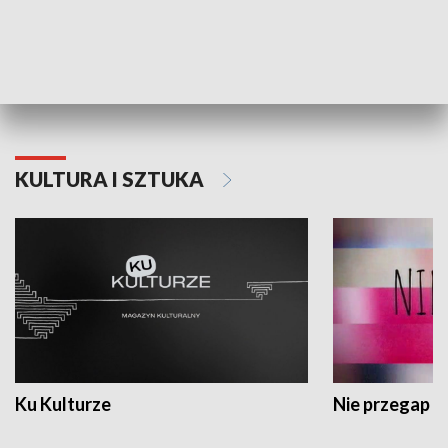
Dlaczego krowa...
Energia Przysz
KULTURA I SZTUKA
Ku Kulturze
Nie przegap