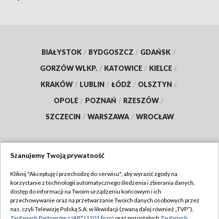
BIAŁYSTOK
/
BYDGOSZCZ
/
GDAŃSK
/
GORZÓW WLKP.
/
KATOWICE
/
KIELCE
/
KRAKÓW
/
LUBLIN
/
ŁÓDŹ
/
OLSZTYN
/
OPOLE
/
POZNAŃ
/
RZESZÓW
/
SZCZECIN
/
WARSZAWA
/
WROCŁAW
Szanujemy Twoją prywatność
Dołącz do nas:
Kliknij "Akceptuję i przechodzę do serwisu", aby wyrazić zgody na
korzystanie z technologii automatycznego śledzenia i zbierania danych,
TVP
dostęp do informacji na Twoim urządzeniu końcowym i ich
Abonament TVP
przechowywanie oraz na przetwarzanie Twoich danych osobowych przez
Regulamin TVP
nas, czyli Telewizję Polską S.A. w likwidacji (zwaną dalej również „TVP”),
Emisja w TVP
Polityka prywatności
Zaufanych Partnerów z IAB* (1201 firm)
oraz pozostałych
Zaufanych