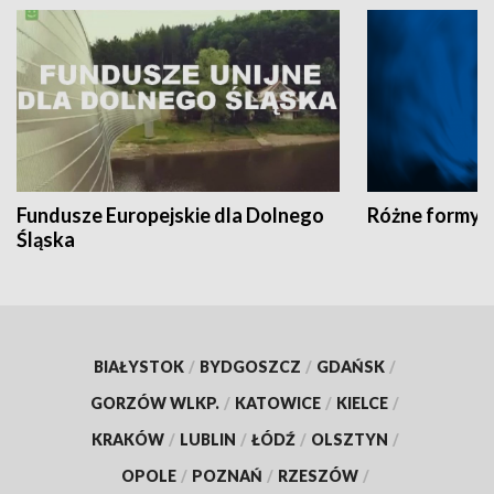
Fundusze Europejskie dla Dolnego
Różne formy t
Śląska
BIAŁYSTOK
/
BYDGOSZCZ
/
GDAŃSK
/
GORZÓW WLKP.
/
KATOWICE
/
KIELCE
/
KRAKÓW
/
LUBLIN
/
ŁÓDŹ
/
OLSZTYN
/
OPOLE
/
POZNAŃ
/
RZESZÓW
/