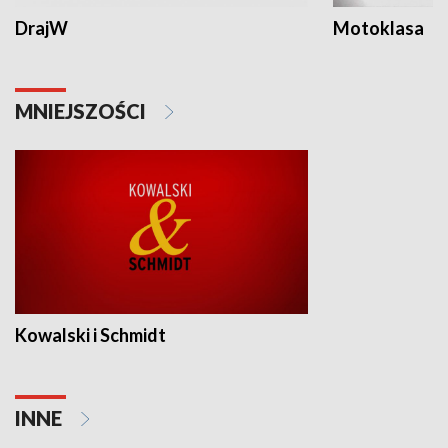
DrajW
Motoklasa
MNIEJSZOŚCI
Kowalski i Schmidt
INNE