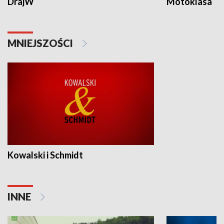
DrajW
Motoklasa
MNIEJSZOŚCI
Kowalski i Schmidt
INNE