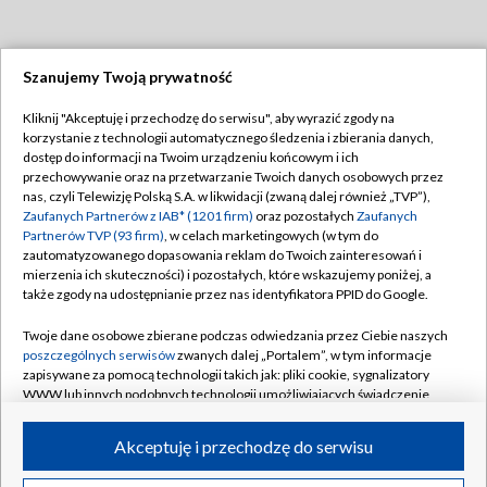
Szanujemy Twoją prywatność
Dołącz do nas:
Kliknij "Akceptuję i przechodzę do serwisu", aby wyrazić zgody na
korzystanie z technologii automatycznego śledzenia i zbierania danych,
TVP
dostęp do informacji na Twoim urządzeniu końcowym i ich
Abonament TVP
przechowywanie oraz na przetwarzanie Twoich danych osobowych przez
Regulamin TVP
nas, czyli Telewizję Polską S.A. w likwidacji (zwaną dalej również „TVP”),
Emisja w TVP
Polityka prywatności
Zaufanych Partnerów z IAB* (1201 firm)
oraz pozostałych
Zaufanych
Partnerów TVP (93 firm)
, w celach marketingowych (w tym do
Centrum informacji TVP
Moje zgody
zautomatyzowanego dopasowania reklam do Twoich zainteresowań i
mierzenia ich skuteczności) i pozostałych, które wskazujemy poniżej, a
Naziemna Telewizja Cyfrowa
Pomoc
także zgody na udostępnianie przez nas identyfikatora PPID do Google.
Sklep TVP
Biuro reklamy
Twoje dane osobowe zbierane podczas odwiedzania przez Ciebie naszych
Rada Programowa
Kontakt
poszczególnych serwisów
zwanych dalej „Portalem”, w tym informacje
zapisywane za pomocą technologii takich jak: pliki cookie, sygnalizatory
System NOS
WWW lub innych podobnych technologii umożliwiających świadczenie
dopasowanych i bezpiecznych usług, personalizację treści oraz reklam,
Informacje o nadawcy
Kanały
udostępnianie funkcji mediów społecznościowych oraz analizowanie
Akceptuję i przechodzę do serwisu
ruchu w Internecie.
Program dla prasy
©2026 Telewizja Polska S.A. w likwidacji