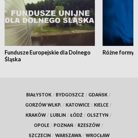
Fundusze Europejskie dla Dolnego
Różne formy t
Śląska
BIAŁYSTOK
/
BYDGOSZCZ
/
GDAŃSK
/
GORZÓW WLKP.
/
KATOWICE
/
KIELCE
/
KRAKÓW
/
LUBLIN
/
ŁÓDŹ
/
OLSZTYN
/
OPOLE
/
POZNAŃ
/
RZESZÓW
/
SZCZECIN
/
WARSZAWA
/
WROCŁAW