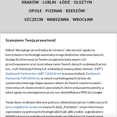
KRAKÓW
/
LUBLIN
/
ŁÓDŹ
/
OLSZTYN
/
OPOLE
/
POZNAŃ
/
RZESZÓW
/
SZCZECIN
/
WARSZAWA
/
WROCŁAW
Szanujemy Twoją prywatność
Dołącz do nas:
Kliknij "Akceptuję i przechodzę do serwisu", aby wyrazić zgody na
korzystanie z technologii automatycznego śledzenia i zbierania danych,
TVP
dostęp do informacji na Twoim urządzeniu końcowym i ich
Abonament TVP
przechowywanie oraz na przetwarzanie Twoich danych osobowych przez
Regulamin TVP
nas, czyli Telewizję Polską S.A. w likwidacji (zwaną dalej również „TVP”),
Emisja w TVP
Polityka prywatności
Zaufanych Partnerów z IAB* (1201 firm)
oraz pozostałych
Zaufanych
Partnerów TVP (93 firm)
, w celach marketingowych (w tym do
Centrum informacji TVP
Moje zgody
zautomatyzowanego dopasowania reklam do Twoich zainteresowań i
mierzenia ich skuteczności) i pozostałych, które wskazujemy poniżej, a
Naziemna Telewizja Cyfrowa
Pomoc
także zgody na udostępnianie przez nas identyfikatora PPID do Google.
Sklep TVP
Biuro reklamy
Twoje dane osobowe zbierane podczas odwiedzania przez Ciebie naszych
Rada Programowa
Kontakt
poszczególnych serwisów
zwanych dalej „Portalem”, w tym informacje
zapisywane za pomocą technologii takich jak: pliki cookie, sygnalizatory
System NOS
WWW lub innych podobnych technologii umożliwiających świadczenie