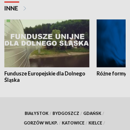
INNE
Fundusze Europejskie dla Dolnego
Różne formy t
Śląska
BIAŁYSTOK
/
BYDGOSZCZ
/
GDAŃSK
/
GORZÓW WLKP.
/
KATOWICE
/
KIELCE
/