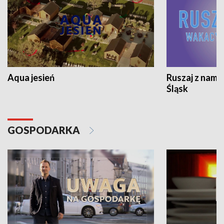
Aqua jesień
Ruszaj z nami
Śląsk
GOSPODARKA