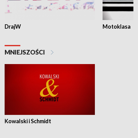
DrajW
Motoklasa
MNIEJSZOŚCI
Kowalski i Schmidt