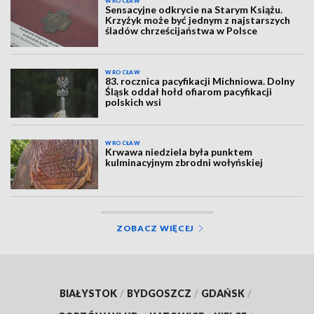
WROCŁAW
Sensacyjne odkrycie na Starym Książu.
Krzyżyk może być jednym z najstarszych
śladów chrześcijaństwa w Polsce
WROCŁAW
83. rocznica pacyfikacji Michniowa. Dolny
Śląsk oddał hołd ofiarom pacyfikacji
polskich wsi
WROCŁAW
Krwawa niedziela była punktem
kulminacyjnym zbrodni wołyńskiej
ZOBACZ WIĘCEJ
BIAŁYSTOK
/
BYDGOSZCZ
/
GDAŃSK
/