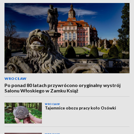
WROCŁAW
Po ponad 80 latach przywrócono oryginalny wystrój
Salonu Włoskiego w Zamku Książ
WROCŁAW
Tajemnice obozu pracy koło Osówki