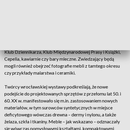
i twórcze rozwiązania
– podkreśliła rzeczniczka Muzeum Architektury
we Wrocławiu Marta Czyż.
Na ekspozycji będzie można zobaczyć dokumentację
fotograficzną wnętrz, których dziś już nie ma. To m.in. dawny
Klub Dziennikarza, Klub Międzynarodowej Prasy i Książki,
Cepelia, kawiarnie czy bary mleczne. Zwiedzający będą
mogli również obejrzeć fotografie mebli z tamtego okresu
czy przykłady malarstwa i ceramiki.
Twórcy wrocławskiej wystawy podkreślają, że nowe
podejście do projektowanych sprzętów z przełomu lat 50. i
60. XX w. manifestowało się m.in. zastosowaniem nowych
materiałów, w tym surowców syntetycznych w miejsce
deficytowego wówczas drewna – dermy i nylonu, a także
żelaza, szkła i tkaniny. Meble – jak wskazano – odznaczały
się wówczas pomysłowymi kształtami, kompaktowymi