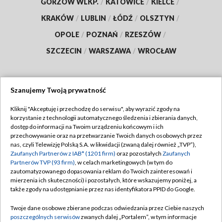
GORZÓW WLKP.
/
KATOWICE
/
KIELCE
/
KRAKÓW
/
LUBLIN
/
ŁÓDŹ
/
OLSZTYN
/
OPOLE
/
POZNAŃ
/
RZESZÓW
/
SZCZECIN
/
WARSZAWA
/
WROCŁAW
Szanujemy Twoją prywatność
Dołącz do nas:
Kliknij "Akceptuję i przechodzę do serwisu", aby wyrazić zgody na
korzystanie z technologii automatycznego śledzenia i zbierania danych,
TVP
dostęp do informacji na Twoim urządzeniu końcowym i ich
Abonament TVP
przechowywanie oraz na przetwarzanie Twoich danych osobowych przez
Regulamin TVP
nas, czyli Telewizję Polską S.A. w likwidacji (zwaną dalej również „TVP”),
Emisja w TVP
Polityka prywatności
Zaufanych Partnerów z IAB* (1201 firm)
oraz pozostałych
Zaufanych
Partnerów TVP (93 firm)
, w celach marketingowych (w tym do
Centrum informacji TVP
Moje zgody
zautomatyzowanego dopasowania reklam do Twoich zainteresowań i
mierzenia ich skuteczności) i pozostałych, które wskazujemy poniżej, a
Naziemna Telewizja Cyfrowa
Pomoc
także zgody na udostępnianie przez nas identyfikatora PPID do Google.
Sklep TVP
Biuro reklamy
Twoje dane osobowe zbierane podczas odwiedzania przez Ciebie naszych
Rada Programowa
Kontakt
poszczególnych serwisów
zwanych dalej „Portalem”, w tym informacje