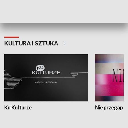
Dlaczego krowa...
Energia Przysz
KULTURA I SZTUKA
Ku Kulturze
Nie przegap