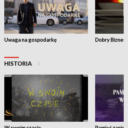
Uwaga na gospodarkę
Dobry Biznes
HISTORIA
W swoim czasie
Pamięć zapisa