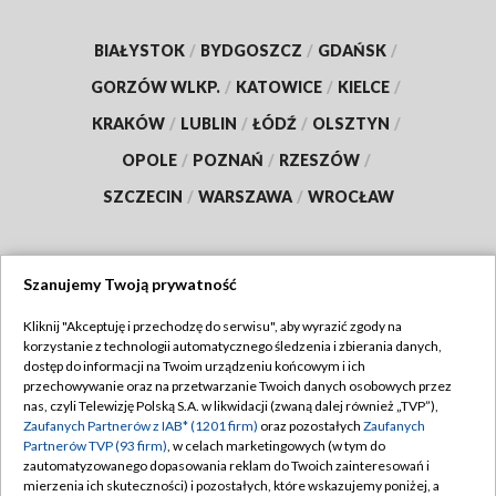
BIAŁYSTOK
/
BYDGOSZCZ
/
GDAŃSK
/
GORZÓW WLKP.
/
KATOWICE
/
KIELCE
/
KRAKÓW
/
LUBLIN
/
ŁÓDŹ
/
OLSZTYN
/
OPOLE
/
POZNAŃ
/
RZESZÓW
/
SZCZECIN
/
WARSZAWA
/
WROCŁAW
Szanujemy Twoją prywatność
Dołącz do nas:
Kliknij "Akceptuję i przechodzę do serwisu", aby wyrazić zgody na
korzystanie z technologii automatycznego śledzenia i zbierania danych,
TVP
dostęp do informacji na Twoim urządzeniu końcowym i ich
Abonament TVP
przechowywanie oraz na przetwarzanie Twoich danych osobowych przez
Regulamin TVP
nas, czyli Telewizję Polską S.A. w likwidacji (zwaną dalej również „TVP”),
Emisja w TVP
Polityka prywatności
Zaufanych Partnerów z IAB* (1201 firm)
oraz pozostałych
Zaufanych
Partnerów TVP (93 firm)
, w celach marketingowych (w tym do
Centrum informacji TVP
Moje zgody
zautomatyzowanego dopasowania reklam do Twoich zainteresowań i
mierzenia ich skuteczności) i pozostałych, które wskazujemy poniżej, a
Naziemna Telewizja Cyfrowa