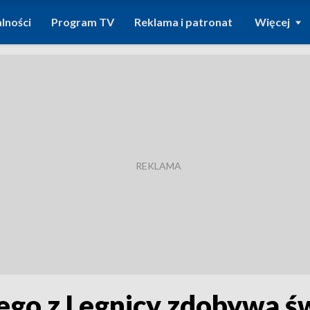
lności
Program TV
Reklama i patronat
Więcej
Lego z Legnicy zdobywa ś