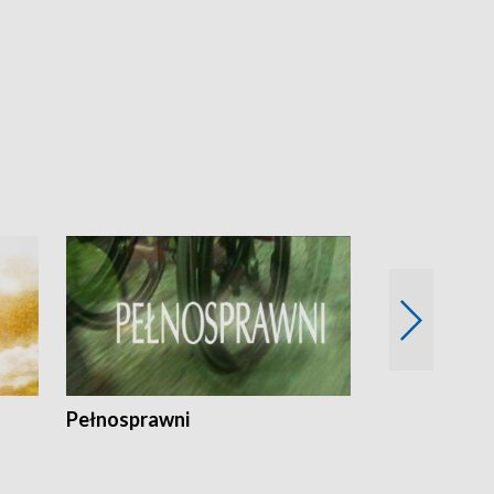
Pełnosprawni
Bezpieczny 