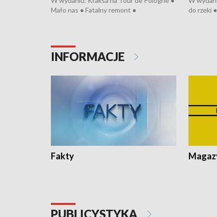
W wydaniu: Kraksa na Tour de Pologne ●
W wydaniu
Mało nas ● Fatalny remont ●
do rzeki 
Sterroryzowane osiedle ● Kosztowna
● Senior z
ptasia grypa ● Pociągiem na lotnisko ●
cierpiwyc
Nowa Ruska ● Refektarz di remontu ●
Koniec upałów
INFORMACJE
Fakty
Magazy
PUBLICYSTYKA