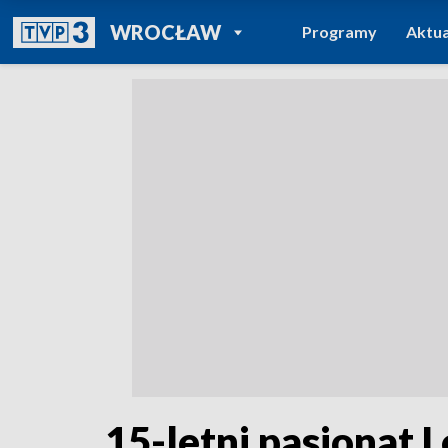
POWRÓT DO
WROCŁAW
Programy
Aktua
TVP REGIONY
15-letni pasjonat 