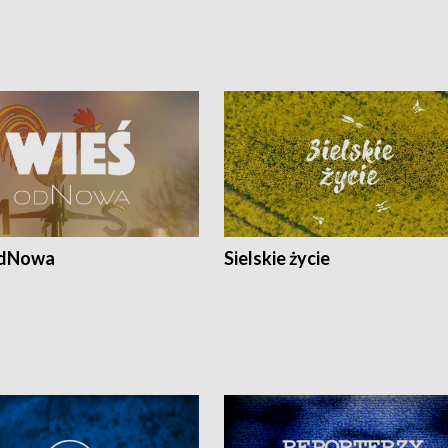
odNowa
Sielskie życie