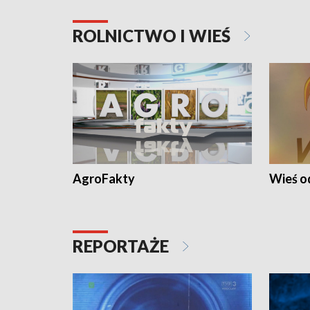
ROLNICTWO I WIEŚ
AgroFakty
Wieś 
REPORTAŻE