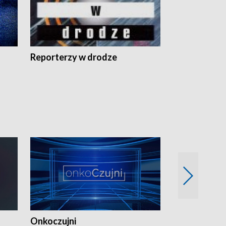
Reporterzy w drodze
Onkoczujni
Recepta na 