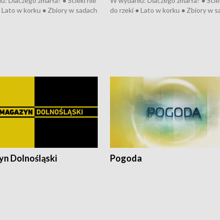
: Dlaczego zmarła? ● Ścieki nie
W wydaniu: Dlaczego zmarła? ● Ściek
● Lato w korku ● Zbiory w sadach
do rzeki ● Lato w korku ● Zbiory w 
a kółkiem ● Złoto dla...
● Senior za kółkiem ● Złoto dla...
h ● Mrożonki dla zwierząt
cierpiwych ● Mrożonki dla zwierząt
n Dolnośląski
Pogoda