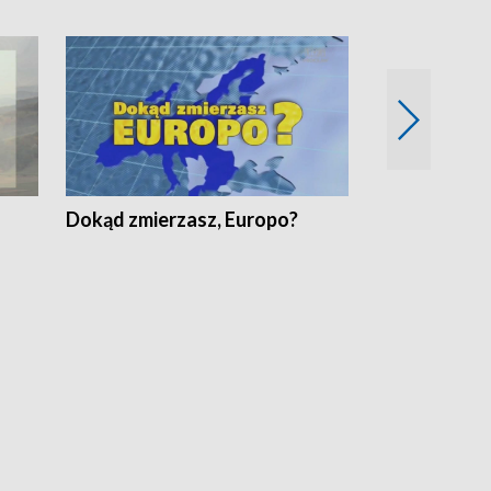
Dokąd zmierzasz, Europo?
Fakty Komen