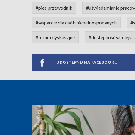
#pies przewodnik
#uświadamianie praco
#wsparcie dla osób niepełnosprawnych
#
#forum dyskusyjne
#dostępność w miejsc
UDOSTĘPNIJ NA FACEBOOKU