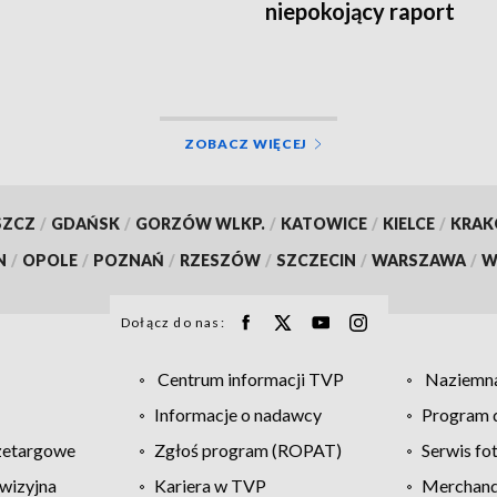
niepokojący raport
demograficzny
ZOBACZ WIĘCEJ
SZCZ
/
GDAŃSK
/
GORZÓW WLKP.
/
KATOWICE
/
KIELCE
/
KRA
N
/
OPOLE
/
POZNAŃ
/
RZESZÓW
/
SZCZECIN
/
WARSZAWA
/
W
Dołącz do nas:
Centrum informacji TVP
Naziemna
Informacje o nadawcy
Program d
zetargowe
Zgłoś program (ROPAT)
Serwis fo
wizyjna
Kariera w TVP
Merchandi