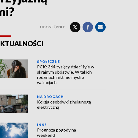
mi?
UDOSTĘPNIJ:
KTUALNOŚCI
SPOŁECZNE
PCK: 364 tysięcy dzieci żyje w
skrajnym ubóstwie. W takich
rodzinach nikt nie myśli o
wakacjach
NA DROGACH
Kolizja osobówki z hulajnogą
elektryczną
INNE
Prognoza pogody na
weekend