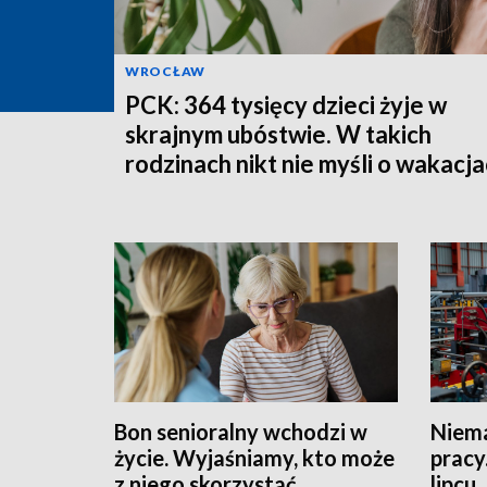
WROCŁAW
PCK: 364 tysięcy dzieci żyje w
skrajnym ubóstwie. W takich
rodzinach nikt nie myśli o wakacj
Bon senioralny wchodzi w
Niema
życie. Wyjaśniamy, kto może
pracy
z niego skorzystać
lipcu