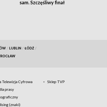
sam. Szczęśliwy finał
dramatycznych chwil w
Oławie
KÓW
/
LUBLIN
/
ŁÓDŹ
/
ROCŁAW
 Telewizja Cyfrowa
Sklep TVP
la prasy
tograficzny
sing (znaki)