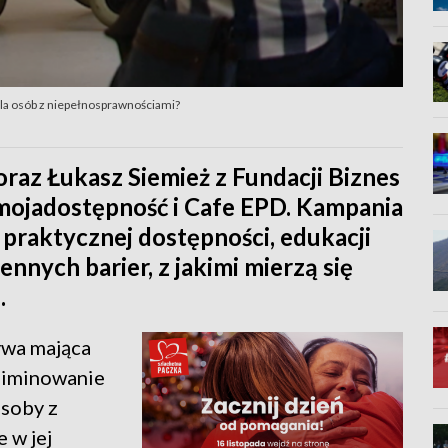
la osób z niepełnosprawnościami?
oraz Łukasz Siemież z Fundacji Biznes
#mojadostępność i Cafe EPD. Kampania
praktycznej dostępności, edukacji
nnych barier, z jakimi mierzą się
.
ywa mająca
eliminowanie
osoby z
 w jej