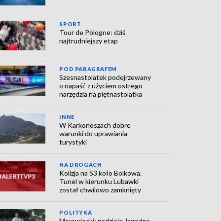
SPORT
Tour de Pologne: dziś
najtrudniejszy etap
POD PARAGRAFEM
Szesnastolatek podejrzewany
o napaść z użyciem ostrego
narzędzia na piętnastolatka
INNE
W Karkonoszach dobre
warunki do uprawiania
turystyki
NA DROGACH
Kolizja na S3 koło Bolkowa.
Tunel w kierunku Lubawki
został chwilowo zamknięty
POLITYKA
Morawiecki: nadzieje Jagodna