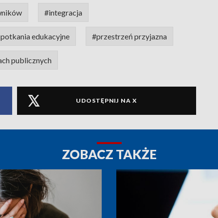
wników
#integracja
spotkania edukacyjne
#przestrzeń przyjazna
ach publicznych
UDOSTĘPNIJ NA X
ZOBACZ TAKŻE