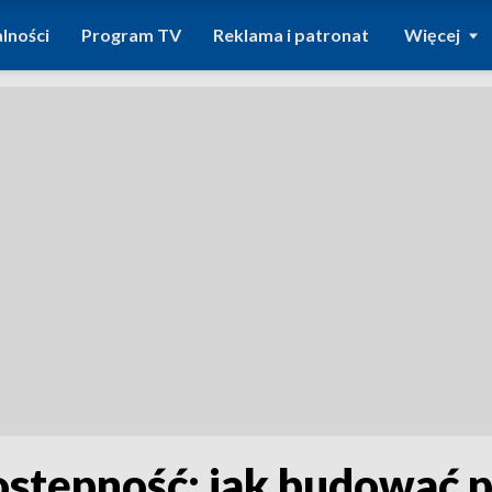
lności
Program TV
Reklama i patronat
Więcej
tępność: jak budować p