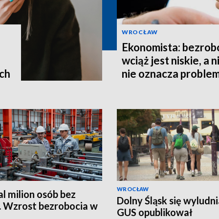
WROCŁAW
Ekonomista: bezrob
wciąż jest niskie, a 
ach
nie oznacza proble
WROCŁAW
l milion osób bez
Dolny Śląsk się wyludni
. Wzrost bezrobocia w
GUS opublikował