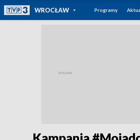
POWRÓT DO
WROCŁAW
Programy
Aktua
TVP REGIONY
Kampania #Mojados