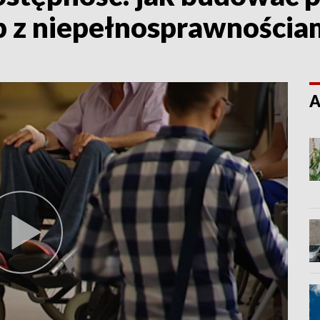
b z niepełnosprawnościa
A