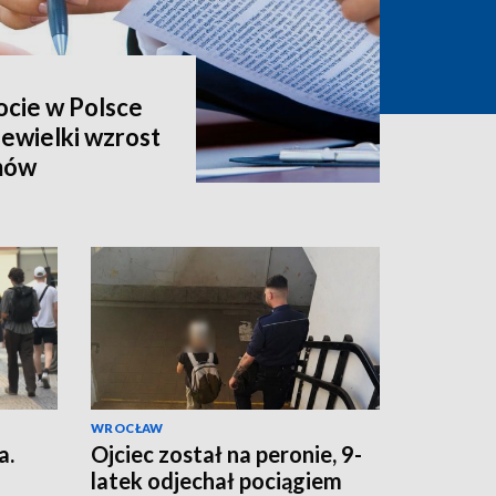
ocie w Polsce
niewielki wzrost
mów
WROCŁAW
a.
Ojciec został na peronie, 9-
latek odjechał pociągiem