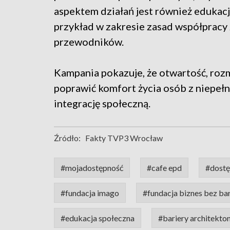
aspektem działań jest również edukac
przykład w zakresie zasad współpracy
przewodników.
Kampania pokazuje, że otwartość, roz
poprawić komfort życia osób z niepeł
integrację społeczną.
Źródło:
Fakty TVP3 Wrocław
#mojadostępność
#cafe epd
#dostę
#fundacja imago
#fundacja biznes bez bar
#edukacja społeczna
#bariery architekto