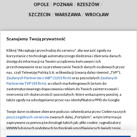
OPOLE
/
POZNAŃ
/
RZESZÓW
/
SZCZECIN
/
WARSZAWA
/
WROCŁAW
Szanujemy Twoją prywatność
Dołącz do nas:
Kliknij "Akceptuję i przechodzę do serwisu", aby wyrazić zgody na
korzystanie z technologii automatycznego śledzenia i zbierania danych,
TVP
dostęp do informacji na Twoim urządzeniu końcowym i ich
Abonament TVP
przechowywanie oraz na przetwarzanie Twoich danych osobowych przez
Regulamin TVP
nas, czyli Telewizję Polską S.A. w likwidacji (zwaną dalej również „TVP”),
Emisja w TVP
Polityka prywatności
Zaufanych Partnerów z IAB* (1201 firm)
oraz pozostałych
Zaufanych
Partnerów TVP (93 firm)
, w celach marketingowych (w tym do
Centrum informacji TVP
Moje zgody
zautomatyzowanego dopasowania reklam do Twoich zainteresowań i
mierzenia ich skuteczności) i pozostałych, które wskazujemy poniżej, a
Naziemna Telewizja Cyfrowa
Pomoc
także zgody na udostępnianie przez nas identyfikatora PPID do Google.
Sklep TVP
Biuro reklamy
Twoje dane osobowe zbierane podczas odwiedzania przez Ciebie naszych
Rada Programowa
Kontakt
poszczególnych serwisów
zwanych dalej „Portalem”, w tym informacje
zapisywane za pomocą technologii takich jak: pliki cookie, sygnalizatory
System NOS
WWW lub innych podobnych technologii umożliwiających świadczenie
dopasowanych i bezpiecznych usług, personalizację treści oraz reklam,
Informacje o nadawcy
Kanały