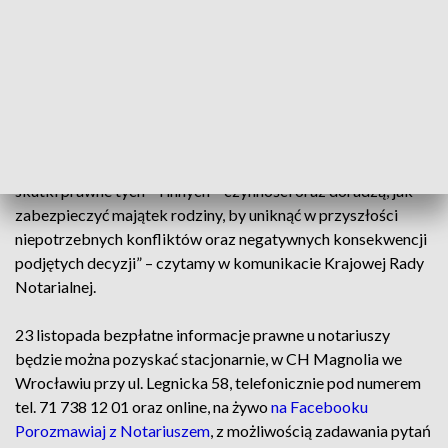
już edycji wydarzenia, są konflikty majątkowe w rodzinie.
Notariusze skupiać będą się szczególnie na uzyskaniu
zachowku, ustanowieniu pełnomocnika, zrzeczeniu się
dziedziczenia, sporządzeniu testamentu, umowach
darowizny, umowach o dożywocie i umowach majątkowych
małżeńskich. „Notariusze w przystępny sposób wyjaśnią
skutki prawne tych – i innych – czynności oraz doradzą, jak
zabezpieczyć majątek rodziny, by uniknąć w przyszłości
niepotrzebnych konfliktów oraz negatywnych konsekwencji
podjętych decyzji” – czytamy w komunikacie Krajowej Rady
Notarialnej.
23 listopada bezpłatne informacje prawne u notariuszy
będzie można pozyskać stacjonarnie, w CH Magnolia we
Wrocławiu przy ul. Legnicka 58, telefonicznie pod numerem
tel. 71 738 12 01 oraz online, na żywo
na Facebooku
Porozmawiaj z Notariuszem
, z możliwością zadawania pytań