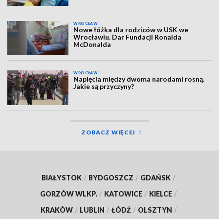
WROCŁAW
Nowe łóżka dla rodziców w USK we
Wrocławiu. Dar Fundacji Ronalda
McDonalda
WROCŁAW
Napięcia między dwoma narodami rosną.
Jakie są przyczyny?
ZOBACZ WIĘCEJ
BIAŁYSTOK
/
BYDGOSZCZ
/
GDAŃSK
/
GORZÓW WLKP.
/
KATOWICE
/
KIELCE
/
KRAKÓW
/
LUBLIN
/
ŁÓDŹ
/
OLSZTYN
/