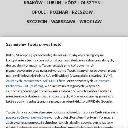
KRAKÓW
/
LUBLIN
/
ŁÓDŹ
/
OLSZTYN
/
OPOLE
/
POZNAŃ
/
RZESZÓW
/
SZCZECIN
/
WARSZAWA
/
WROCŁAW
Szanujemy Twoją prywatność
Dołącz do nas:
Kliknij "Akceptuję i przechodzę do serwisu", aby wyrazić zgody na
korzystanie z technologii automatycznego śledzenia i zbierania danych,
TVP
dostęp do informacji na Twoim urządzeniu końcowym i ich
Abonament TVP
przechowywanie oraz na przetwarzanie Twoich danych osobowych przez
Regulamin TVP
nas, czyli Telewizję Polską S.A. w likwidacji (zwaną dalej również „TVP”),
Emisja w TVP
Polityka prywatności
Zaufanych Partnerów z IAB* (1201 firm)
oraz pozostałych
Zaufanych
Partnerów TVP (93 firm)
, w celach marketingowych (w tym do
Centrum informacji TVP
Moje zgody
zautomatyzowanego dopasowania reklam do Twoich zainteresowań i
mierzenia ich skuteczności) i pozostałych, które wskazujemy poniżej, a
Naziemna Telewizja Cyfrowa
Pomoc
także zgody na udostępnianie przez nas identyfikatora PPID do Google.
Sklep TVP
Biuro reklamy
Twoje dane osobowe zbierane podczas odwiedzania przez Ciebie naszych
Rada Programowa
Kontakt
poszczególnych serwisów
zwanych dalej „Portalem”, w tym informacje
zapisywane za pomocą technologii takich jak: pliki cookie, sygnalizatory
System NOS
WWW lub innych podobnych technologii umożliwiających świadczenie