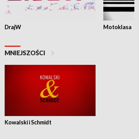
DrajW
Motoklasa
MNIEJSZOŚCI
Kowalski i Schmidt