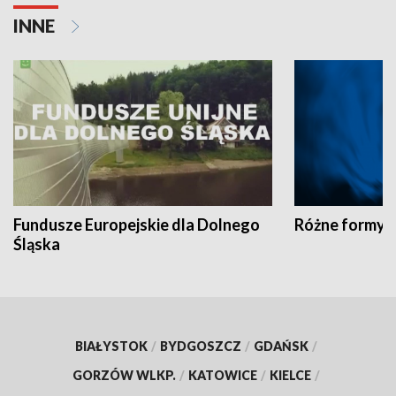
INNE
Fundusze Europejskie dla Dolnego
Różne formy t
Śląska
BIAŁYSTOK
/
BYDGOSZCZ
/
GDAŃSK
/
GORZÓW WLKP.
/
KATOWICE
/
KIELCE
/