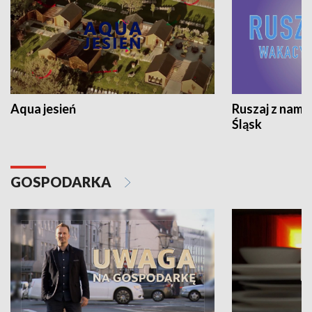
Aqua jesień
Ruszaj z nami
Śląsk
GOSPODARKA