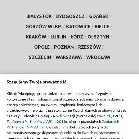
BIAŁYSTOK
/
BYDGOSZCZ
/
GDAŃSK
/
GORZÓW WLKP.
/
KATOWICE
/
KIELCE
/
KRAKÓW
/
LUBLIN
/
ŁÓDŹ
/
OLSZTYN
/
OPOLE
/
POZNAŃ
/
RZESZÓW
/
SZCZECIN
/
WARSZAWA
/
WROCŁAW
Szanujemy Twoją prywatność
Dołącz do nas:
Kliknij "Akceptuję i przechodzę do serwisu", aby wyrazić zgody na
korzystanie z technologii automatycznego śledzenia i zbierania danych,
TVP
dostęp do informacji na Twoim urządzeniu końcowym i ich
Abonament TVP
przechowywanie oraz na przetwarzanie Twoich danych osobowych przez
Regulamin TVP
nas, czyli Telewizję Polską S.A. w likwidacji (zwaną dalej również „TVP”),
Emisja w TVP
Polityka prywatności
Zaufanych Partnerów z IAB* (1201 firm)
oraz pozostałych
Zaufanych
Partnerów TVP (93 firm)
, w celach marketingowych (w tym do
Centrum informacji TVP
Moje zgody
zautomatyzowanego dopasowania reklam do Twoich zainteresowań i
mierzenia ich skuteczności) i pozostałych, które wskazujemy poniżej, a