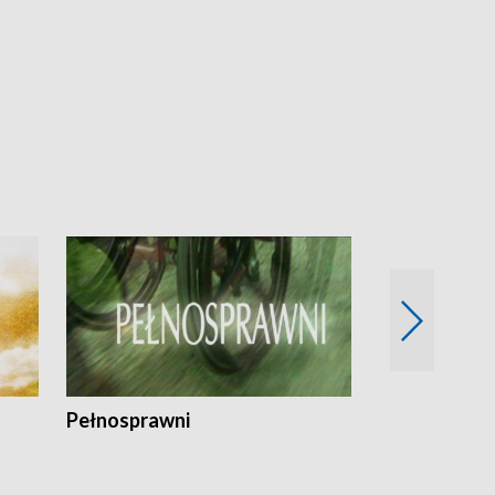
Pełnosprawni
Bezpieczny 