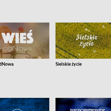
odNowa
Sielskie życie