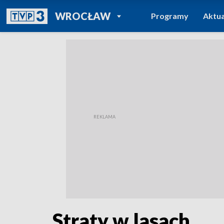
POWRÓT DO
WROCŁAW
Programy
Aktua
TVP REGIONY
Straty w lasach