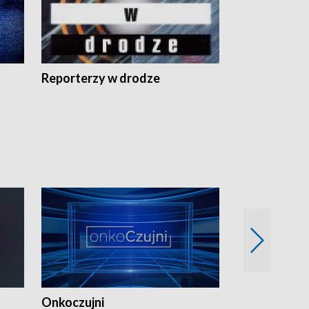
Reporterzy w drodze
Onkoczujni
Recepta na 