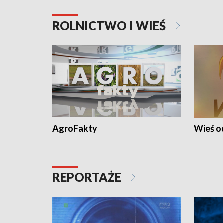
ROLNICTWO I WIEŚ
AgroFakty
Wieś 
REPORTAŻE