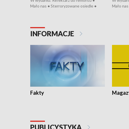
W wydaniu: Refektarz do remontu ●
W wydani
Mało nas ● Sterroryzowane osiedle ●
Mało nas 
Fatalny remont ● Kosztowna ptasia grypa
Sterrory
● Nowa Ruska ● Pociągiem na lotnisko ●
ptasia gr
Koniec upałów ● Kraksa na Tour de
Nowa Rus
Pologne
Koniec u
INFORMACJE
Fakty
Magazy
PUBLICYSTYKA