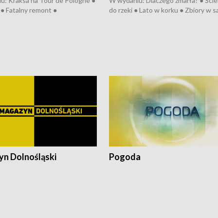
u: Kraksa na Tour de Pologne ●
W wydaniu: Dlaczego zmarła? ● Ściek
● Fatalny remont ●
do rzeki ● Lato w korku ● Zbiory w 
zowane osiedle ● Kosztowna
● Senior za kółkiem ● Złoto dla...
ypa ● Pociągiem na lotnisko ●
cierpiwych ● Mrożonki dla zwierząt
ka ● Refektarz do remontu ●
pałów
n Dolnośląski
Pogoda