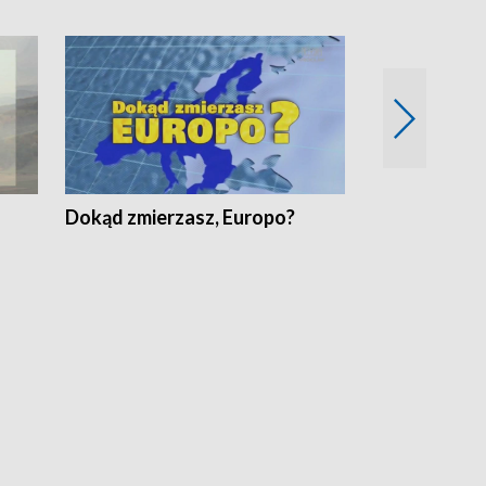
Dokąd zmierzasz, Europo?
Fakty Komen