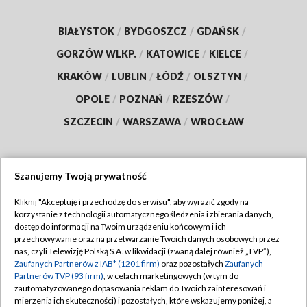
BIAŁYSTOK
/
BYDGOSZCZ
/
GDAŃSK
/
GORZÓW WLKP.
/
KATOWICE
/
KIELCE
/
KRAKÓW
/
LUBLIN
/
ŁÓDŹ
/
OLSZTYN
/
OPOLE
/
POZNAŃ
/
RZESZÓW
/
SZCZECIN
/
WARSZAWA
/
WROCŁAW
Szanujemy Twoją prywatność
Dołącz do nas:
Kliknij "Akceptuję i przechodzę do serwisu", aby wyrazić zgody na
korzystanie z technologii automatycznego śledzenia i zbierania danych,
TVP
dostęp do informacji na Twoim urządzeniu końcowym i ich
Abonament TVP
przechowywanie oraz na przetwarzanie Twoich danych osobowych przez
Regulamin TVP
nas, czyli Telewizję Polską S.A. w likwidacji (zwaną dalej również „TVP”),
Emisja w TVP
Polityka prywatności
Zaufanych Partnerów z IAB* (1201 firm)
oraz pozostałych
Zaufanych
Partnerów TVP (93 firm)
, w celach marketingowych (w tym do
Centrum informacji TVP
Moje zgody
zautomatyzowanego dopasowania reklam do Twoich zainteresowań i
mierzenia ich skuteczności) i pozostałych, które wskazujemy poniżej, a
Naziemna Telewizja Cyfrowa