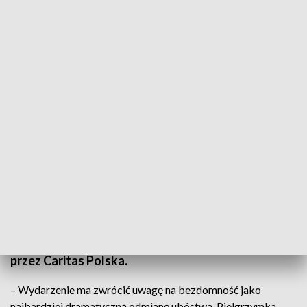
Na doroczne spotkanie przybyło około ośmiuset osób (fot. pexels, zdjęcie
ilustracyjne)
„Modlitwa ubogiego dociera do Boga” – to hasło
dziewiętnastej Ogólnopolskiej Pielgrzymki Osób w
Kryzysie Bezdomności, która odbywa się na Jasnej
Górze. Doroczne spotkanie wpisuje się w
obchodzony jutro ósmy Światowy Dzień Ubogich.
Pielgrzymka tradycyjnie została zorganizowane
przez Caritas Polska.
– Wydarzenie ma zwrócić uwagę na bezdomność jako
najbardziej dramatyczną odmianę ubóstwa. Pielgrzymka