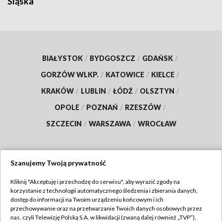
Śląska
BIAŁYSTOK
/
BYDGOSZCZ
/
GDAŃSK
/
GORZÓW WLKP.
/
KATOWICE
/
KIELCE
/
KRAKÓW
/
LUBLIN
/
ŁÓDŹ
/
OLSZTYN
/
OPOLE
/
POZNAŃ
/
RZESZÓW
/
SZCZECIN
/
WARSZAWA
/
WROCŁAW
Szanujemy Twoją prywatność
Dołącz do nas:
Kliknij "Akceptuję i przechodzę do serwisu", aby wyrazić zgody na
korzystanie z technologii automatycznego śledzenia i zbierania danych,
TVP
dostęp do informacji na Twoim urządzeniu końcowym i ich
Abonament TVP
przechowywanie oraz na przetwarzanie Twoich danych osobowych przez
Regulamin TVP
nas, czyli Telewizję Polską S.A. w likwidacji (zwaną dalej również „TVP”),