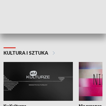
Dlaczego krowa...
Energia Przysz
KULTURA I SZTUKA
Ku Kulturze
Nie przegap