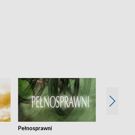
Pełnosprawni
Bezpieczny 