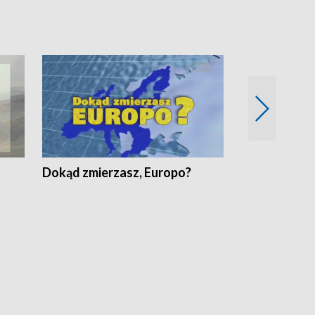
Dokąd zmierzasz, Europo?
Fakty Komen