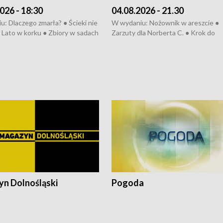
026 - 18:30
04.08.2026 - 21.30
: Dlaczego zmarła? ● Ścieki nie
W wydaniu: Nożownik w areszcie ●
● Lato w korku ● Zbiory w sadach
Zarzuty dla Norberta C. ● Krok do
a kółkiem ● Złoto dla...
obwodnicy ● Miliony na ochronę ●
h ● Mrożonki dla zwierząt
Oddział jak nowy ● Rynek ma być zi
● Inkubator w ognisku ● Rodzic też
pacjent ● Trzeba ratować lekarza
n Dolnośląski
Pogoda