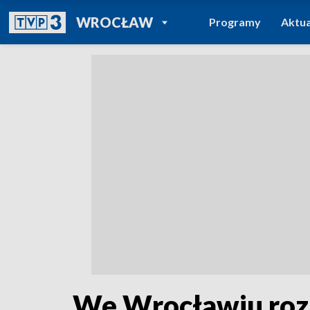
POWRÓT DO
WROCŁAW
Programy
Aktua
TVP REGIONY
We Wrocławiu rozp