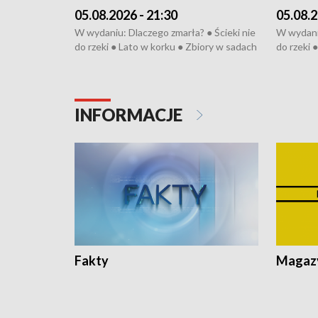
05.08.2026 - 21:30
05.08.2
W wydaniu: Dlaczego zmarła? ● Ścieki nie
W wydaniu
do rzeki ● Lato w korku ● Zbiory w sadach
do rzeki 
● Senior za kółkiem ● Złoto dla...
● Senior z
cierpiwych ● Mrożonki dla zwierząt
cierpiwyc
INFORMACJE
Fakty
Magazy