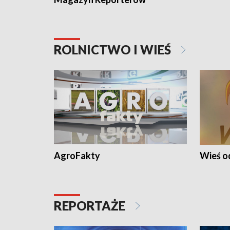
ROLNICTWO I WIEŚ
AgroFakty
Wieś 
REPORTAŻE