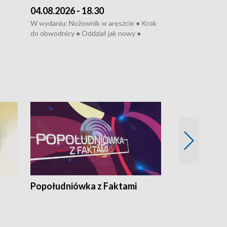
04.08.2026 - 18.30
03.08.2026 - 
W wydaniu: Nożownik w areszcie ● Krok
W wydaniu: Zarz
do obwodnicy ● Oddział jak nowy ●
Wjechał na cho
Rodzic też pacjent ● Rynek ma być
● Węzły do remo
elony
zielony ● Inkubtor w ognisku ● Trzeba
Syreny nie dla w
ratować lekarza
teatrze ● Koncer
„Cud” w Legnicy
Popołudniówka z Faktami
Z Unią na Ty