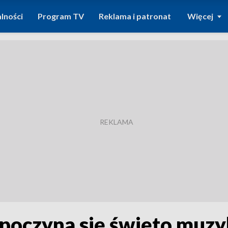
lności
Program TV
Reklama i patronat
Więcej
oczyna się święto muzyk