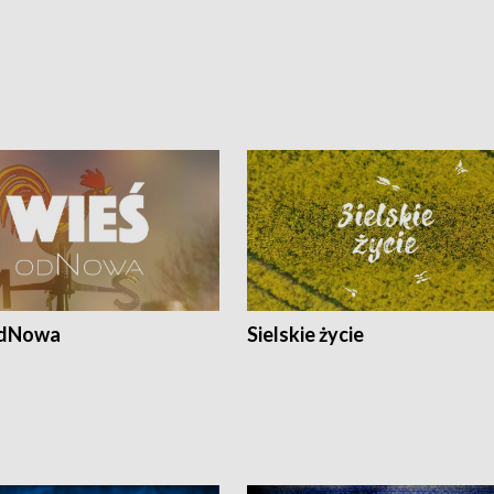
odNowa
Sielskie życie