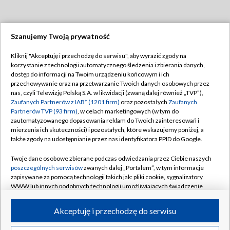
Szanujemy Twoją prywatność
Dołącz do nas:
Kliknij "Akceptuję i przechodzę do serwisu", aby wyrazić zgody na
korzystanie z technologii automatycznego śledzenia i zbierania danych,
TVP
dostęp do informacji na Twoim urządzeniu końcowym i ich
Abonament TVP
przechowywanie oraz na przetwarzanie Twoich danych osobowych przez
Regulamin TVP
nas, czyli Telewizję Polską S.A. w likwidacji (zwaną dalej również „TVP”),
Emisja w TVP
Polityka prywatności
Zaufanych Partnerów z IAB* (1201 firm)
oraz pozostałych
Zaufanych
Partnerów TVP (93 firm)
, w celach marketingowych (w tym do
Centrum informacji TVP
Moje zgody
zautomatyzowanego dopasowania reklam do Twoich zainteresowań i
mierzenia ich skuteczności) i pozostałych, które wskazujemy poniżej, a
Naziemna Telewizja Cyfrowa
Pomoc
także zgody na udostępnianie przez nas identyfikatora PPID do Google.
Sklep TVP
Biuro reklamy
Twoje dane osobowe zbierane podczas odwiedzania przez Ciebie naszych
Rada Programowa
Kontakt
poszczególnych serwisów
zwanych dalej „Portalem”, w tym informacje
zapisywane za pomocą technologii takich jak: pliki cookie, sygnalizatory
System NOS
WWW lub innych podobnych technologii umożliwiających świadczenie
dopasowanych i bezpiecznych usług, personalizację treści oraz reklam,
Informacje o nadawcy
Kanały
udostępnianie funkcji mediów społecznościowych oraz analizowanie
Akceptuję i przechodzę do serwisu
ruchu w Internecie.
Program dla prasy
©2026 Telewizja Polska S.A. w likwidacji