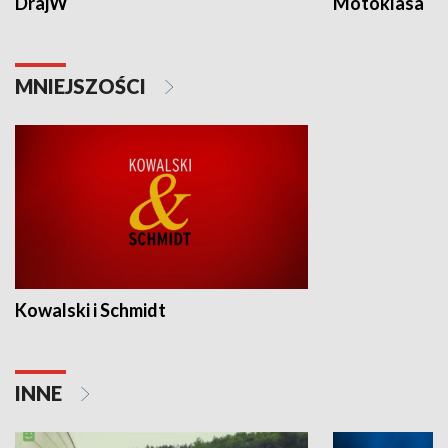
DrajW
Motoklasa
MNIEJSZOŚCI
Kowalski i Schmidt
INNE