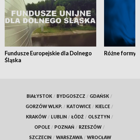
Fundusze Europejskie dla Dolnego
Różne formy t
Śląska
BIAŁYSTOK
/
BYDGOSZCZ
/
GDAŃSK
/
GORZÓW WLKP.
/
KATOWICE
/
KIELCE
/
KRAKÓW
/
LUBLIN
/
ŁÓDŹ
/
OLSZTYN
/
OPOLE
/
POZNAŃ
/
RZESZÓW
/
SZCZECIN
/
WARSZAWA
/
WROCŁAW