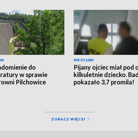
AW
WROCŁAW
adomienie do
Pijany ojciec miał pod 
ratury w sprawie
kilkuletnie dziecko. Ba
rowni Pilchowice
pokazało 3,7 promila!
ZOBACZ WIĘCEJ