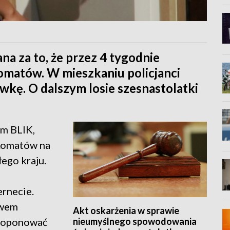
na za to, że przez 4 tygodnie
omatów. W mieszkaniu policjanci
wkę. O dalszym losie szesnastolatki
em BLIK,
nkomatów na
łego kraju.
ernecie.
twem
Akt oskarżenia w sprawie
nieumyślnego spowodowania
proponować