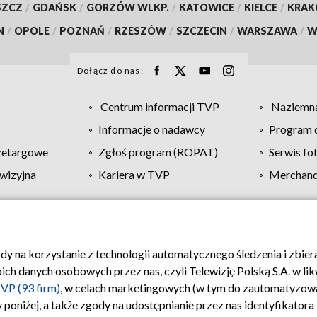
SZCZ
/
GDAŃSK
/
GORZÓW WLKP.
/
KATOWICE
/
KIELCE
/
KRA
N
/
OPOLE
/
POZNAŃ
/
RZESZÓW
/
SZCZECIN
/
WARSZAWA
/
W
Dołącz do nas:
Centrum informacji TVP
Naziemna
Informacje o nadawcy
Program d
zetargowe
Zgłoś program (ROPAT)
Serwis fo
wizyjna
Kariera w TVP
Merchandi
Polityka prywatności
Moje zgody
Pomoc
Biuro re
ody na korzystanie z technologii automatycznego śledzenia i zbie
 danych osobowych przez nas, czyli Telewizję Polską S.A. w likw
VP (93 firm)
, w celach marketingowych (w tym do zautomatyzow
 poniżej, a także zgody na udostępnianie przez nas identyfikator