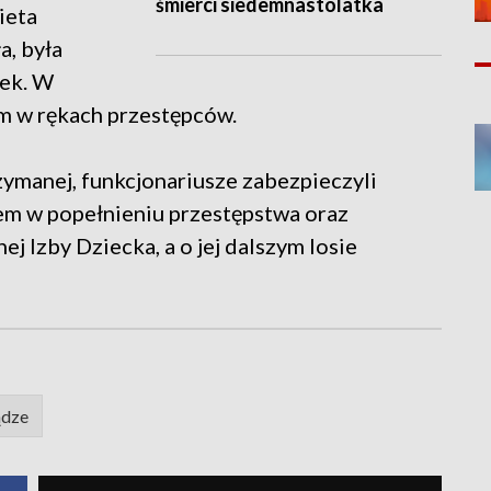
śmierci siedemnastolatka
ieta
a, była
bek. W
em w rękach przestępców.
ymanej, funkcjonariusze zabezpieczyli
em w popełnieniu przestępstwa oraz
ej Izby Dziecka, a o jej dalszym losie
ądze