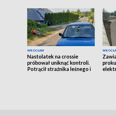
WROCŁAW
WROCŁ
Nastolatek na crossie
Zawi
próbował uniknąć kontroli.
proku
Potrącił strażnika leśnego i
elekt
uderzył w samochód