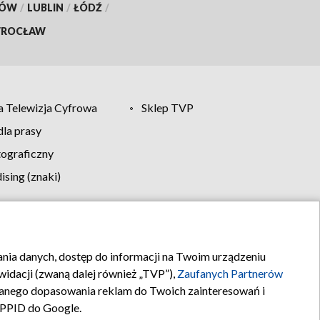
KÓW
/
LUBLIN
/
ŁÓDŹ
/
ROCŁAW
 Telewizja Cyfrowa
Sklep TVP
la prasy
tograficzny
sing (znaki)
klamy
Kontakt
rania danych, dostęp do informacji na Twoim urządzeniu
idacji (zwaną dalej również „TVP”),
Zaufanych Partnerów
anego dopasowania reklam do Twoich zainteresowań i
a PPID do Google.