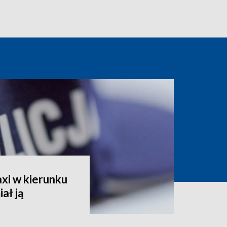
xi w kierunku
ał ją