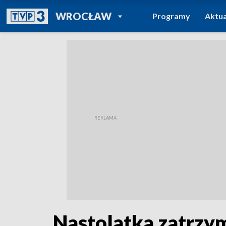
POWRÓT DO
WROCŁAW
Programy
Aktua
TVP REGIONY
Nastolatka zatrzy