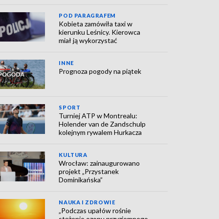
POD PARAGRAFEM
Kobieta zamówiła taxi w
kierunku Leśnicy. Kierowca
miał ją wykorzystać
INNE
Prognoza pogody na piątek
SPORT
Turniej ATP w Montrealu:
Holender van de Zandschulp
kolejnym rywalem Hurkacza
KULTURA
Wrocław: zainaugurowano
projekt „Przystanek
Dominikańska”
NAUKA I ZDROWIE
„Podczas upałów rośnie
stężenie ozonu przyziemnego,