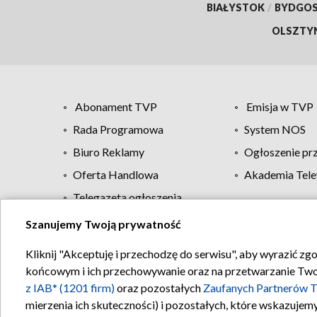
BIAŁYSTOK
/
BYDGO
OLSZTY
Abonament TVP
Emisja w TVP
Rada Programowa
System NOS
Biuro Reklamy
Ogłoszenie pr
Oferta Handlowa
Akademia Tele
Telegazeta ogłoszenia
Szanujemy Twoją prywatność
Regulamin TVP
Kliknij "Akceptuję i przechodzę do serwisu", aby wyrazić zg
końcowym i ich przechowywanie oraz na przetwarzanie Twoich
z IAB* (1201 firm)
oraz pozostałych
Zaufanych Partnerów T
mierzenia ich skuteczności) i pozostałych, które wskazujemy