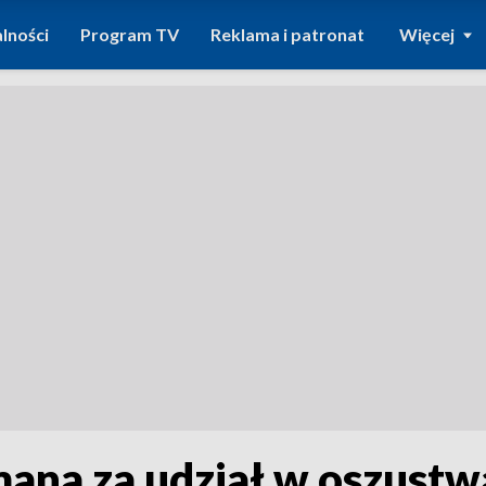
lności
Program TV
Reklama i patronat
Więcej
mana za udział w oszustw