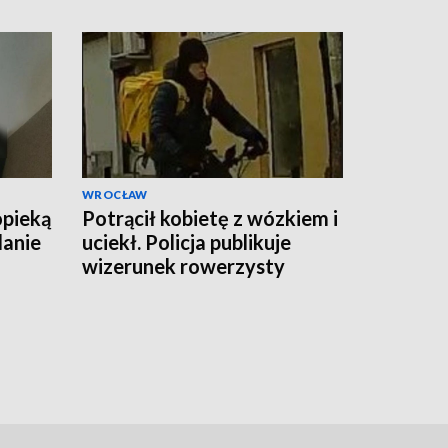
WROCŁAW
opieką
Potrącił kobietę z wózkiem i
danie
uciekł. Policja publikuje
wizerunek rowerzysty