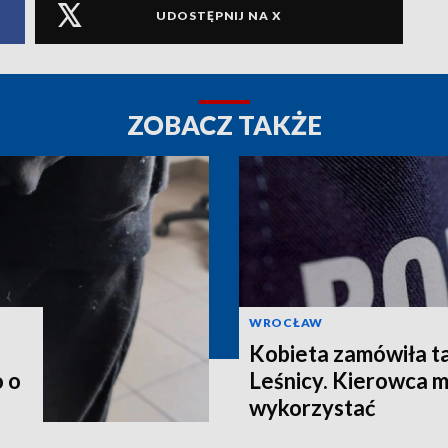
UDOSTĘPNIJ NA X
ZOBACZ TAKŻE
WROCŁAW
Kobieta zamówiła ta
o o
Leśnicy. Kierowca mi
wykorzystać