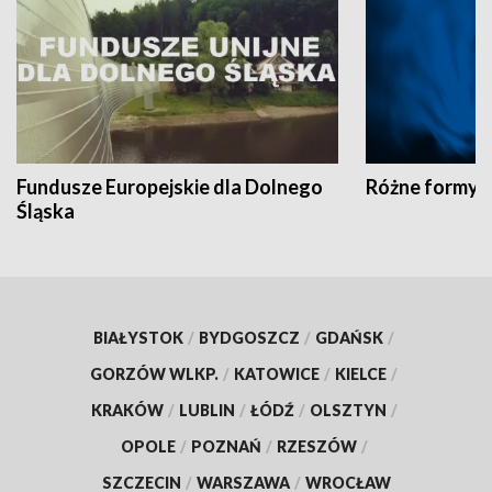
Fundusze Europejskie dla Dolnego
Różne formy t
Śląska
BIAŁYSTOK
/
BYDGOSZCZ
/
GDAŃSK
/
GORZÓW WLKP.
/
KATOWICE
/
KIELCE
/
KRAKÓW
/
LUBLIN
/
ŁÓDŹ
/
OLSZTYN
/
OPOLE
/
POZNAŃ
/
RZESZÓW
/
SZCZECIN
/
WARSZAWA
/
WROCŁAW