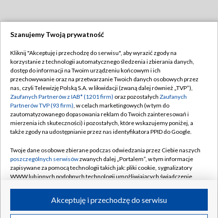
Szanujemy Twoją prywatność
Dołącz do nas:
Kliknij "Akceptuję i przechodzę do serwisu", aby wyrazić zgody na
korzystanie z technologii automatycznego śledzenia i zbierania danych,
TVP
dostęp do informacji na Twoim urządzeniu końcowym i ich
Abonament TVP
przechowywanie oraz na przetwarzanie Twoich danych osobowych przez
Regulamin TVP
nas, czyli Telewizję Polską S.A. w likwidacji (zwaną dalej również „TVP”),
Emisja w TVP
Polityka prywatności
Zaufanych Partnerów z IAB* (1201 firm)
oraz pozostałych
Zaufanych
Partnerów TVP (93 firm)
, w celach marketingowych (w tym do
Centrum informacji TVP
Moje zgody
zautomatyzowanego dopasowania reklam do Twoich zainteresowań i
mierzenia ich skuteczności) i pozostałych, które wskazujemy poniżej, a
Naziemna Telewizja Cyfrowa
Pomoc
także zgody na udostępnianie przez nas identyfikatora PPID do Google.
Sklep TVP
Biuro reklamy
Twoje dane osobowe zbierane podczas odwiedzania przez Ciebie naszych
Rada Programowa
Kontakt
poszczególnych serwisów
zwanych dalej „Portalem”, w tym informacje
zapisywane za pomocą technologii takich jak: pliki cookie, sygnalizatory
System NOS
WWW lub innych podobnych technologii umożliwiających świadczenie
dopasowanych i bezpiecznych usług, personalizację treści oraz reklam,
Informacje o nadawcy
Kanały
udostępnianie funkcji mediów społecznościowych oraz analizowanie
Akceptuję i przechodzę do serwisu
ruchu w Internecie.
Program dla prasy
©2026 Telewizja Polska S.A. w likwidacji