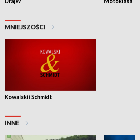
DrajW
Motoklasa
MNIEJSZOŚCI
Kowalski i Schmidt
INNE