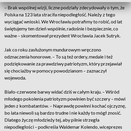
– Brak wspólnej wizji, liczne podziały zdecydowały o tym, że
Polska na 123 lata straciła niepodległość. Należy z tego
wyciągać wnioski. We Wrocławiu potrafimy to robić, od lat
świętujemy ten dzień wspólnie, radośnie i bezpiecznie, co
ważne – skomentował prezydent Wrocławia Jacek Sutryk.
Jak co roku zasłużonym mundurowym wręczono
odznaczenia honorowe. – To są też ordery, medale i też
podziękowanie za prawdziwy patriotyzm, który przejawiał
się chociażby w pomocy powodzianom – zaznaczył
wojewoda.
Biało-czerwone barwy widać dziś w całym kraju. – Wśród
młodego pokolenia patriotyzm powinien być szczery – mówi
jeden z kombatantów. – Naprawdę powinni kochać ojczyznę,
bo lata niewoli są bardzo trudne i nie każdy to mógł znosić.
Dlatego życzę młodzieży tej, aby pilnie strzegła
niepodległości – podkreśla Waldemar Kolendo, wiceprezes