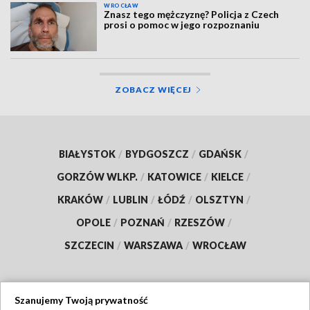
WROCŁAW
Znasz tego mężczyznę? Policja z Czech
prosi o pomoc w jego rozpoznaniu
ZOBACZ WIĘCEJ
BIAŁYSTOK
/
BYDGOSZCZ
/
GDAŃSK
/
GORZÓW WLKP.
/
KATOWICE
/
KIELCE
/
KRAKÓW
/
LUBLIN
/
ŁÓDŹ
/
OLSZTYN
/
OPOLE
/
POZNAŃ
/
RZESZÓW
/
SZCZECIN
/
WARSZAWA
/
WROCŁAW
Szanujemy Twoją prywatność