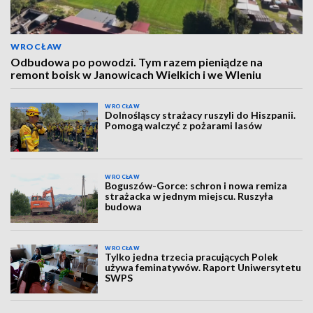
WROCŁAW
Odbudowa po powodzi. Tym razem pieniądze na
remont boisk w Janowicach Wielkich i we Wleniu
WROCŁAW
Dolnośląscy strażacy ruszyli do Hiszpanii.
Pomogą walczyć z pożarami lasów
WROCŁAW
Boguszów-Gorce: schron i nowa remiza
strażacka w jednym miejscu. Ruszyła
budowa
WROCŁAW
Tylko jedna trzecia pracujących Polek
używa feminatywów. Raport Uniwersytetu
SWPS