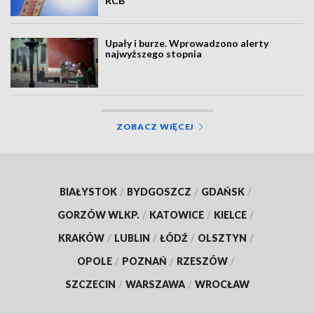
RCB
Upały i burze. Wprowadzono alerty
najwyższego stopnia
ZOBACZ WIĘCEJ
BIAŁYSTOK
/
BYDGOSZCZ
/
GDAŃSK
/
GORZÓW WLKP.
/
KATOWICE
/
KIELCE
/
KRAKÓW
/
LUBLIN
/
ŁÓDŹ
/
OLSZTYN
/
OPOLE
/
POZNAŃ
/
RZESZÓW
/
SZCZECIN
/
WARSZAWA
/
WROCŁAW