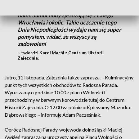
Jesteśmy bardzo zadowoleni, bo mimo
zimnego wiatru i powietrza wszyscy są z
nami. Samochody zjeżdżają się z całego
Wrocławia i okolic. Takie uczczenie tego
Dnia Niepodległości wydaje nam się super
pomysłem, widać, że wszyscy są
zadowoleni
– twierdzi Karol Machi z Centrum Historii
Zajezdnia.
Jutro, 11 listopada, Zajezdnia także zaprasza. – Kulminacyjny
punkt tych wszystkich obchodów to Radosna Parada.
Wyruszamy o godzinie 10.00 z placu Wolności i
przechodzimy w barwnym korowodzie tutaj do Centrum
Historii Zajezdnia. O 12.00 wspólnie odśpiewamy Mazurka
Dąbrowskiego – informuje Adam Pacześniak.
Oprócz Radosnej Parady, wojewoda dolnośląski Maciej
Awiżeń zaprasza na uroczysty apel na Placu Wolności o