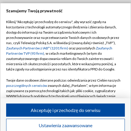
Szanujemy Twoją prywatność
Dołącz do nas:
Kliknij "Akceptuję i przechodzę do serwisu", aby wyrazić zgody na
korzystanie z technologii automatycznego śledzenia i zbierania danych,
TVP
dostęp do informacji na Twoim urządzeniu końcowym i ich
Abonament TVP
przechowywanie oraz na przetwarzanie Twoich danych osobowych przez
Regulamin TVP
nas, czyli Telewizję Polską S.A. w likwidacji (zwaną dalej również „TVP”),
Emisja w TVP
Polityka prywatności
Zaufanych Partnerów z IAB* (1201 firm)
oraz pozostałych
Zaufanych
Partnerów TVP (93 firm)
, w celach marketingowych (w tym do
Centrum informacji TVP
Moje zgody
zautomatyzowanego dopasowania reklam do Twoich zainteresowań i
mierzenia ich skuteczności) i pozostałych, które wskazujemy poniżej, a
Naziemna Telewizja Cyfrowa
Pomoc
także zgody na udostępnianie przez nas identyfikatora PPID do Google.
Sklep TVP
Biuro reklamy
Twoje dane osobowe zbierane podczas odwiedzania przez Ciebie naszych
Rada Programowa
Kontakt
poszczególnych serwisów
zwanych dalej „Portalem”, w tym informacje
zapisywane za pomocą technologii takich jak: pliki cookie, sygnalizatory
System NOS
WWW lub innych podobnych technologii umożliwiających świadczenie
dopasowanych i bezpiecznych usług, personalizację treści oraz reklam,
Informacje o nadawcy
Kanały
udostępnianie funkcji mediów społecznościowych oraz analizowanie
Akceptuję i przechodzę do serwisu
ruchu w Internecie.
Program dla prasy
©2026 Telewizja Polska S.A. w likwidacji
Biuro Reklamy
Twoje dane osobowe zbierane podczas odwiedzania przez Ciebie
Ustawienia zaawansowane
poszczególnych serwisów
na Portalu, takie jak adresy IP, identyfikatory