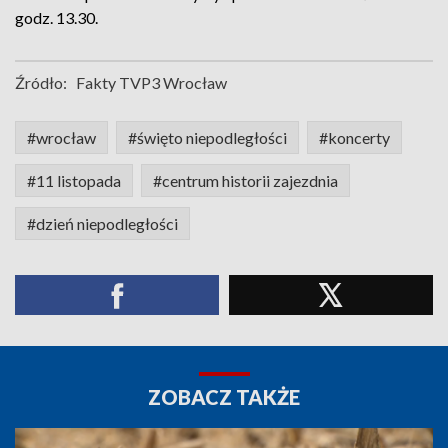
godz. 13.30.
Źródło:
Fakty TVP3 Wrocław
#wrocław
#święto niepodległości
#koncerty
#11 listopada
#centrum historii zajezdnia
#dzień niepodległości
ZOBACZ TAKŻE