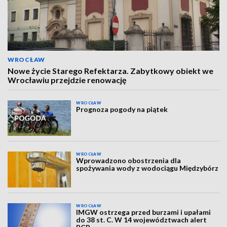
WROCŁAW
Nowe życie Starego Refektarza. Zabytkowy obiekt we
Wrocławiu przejdzie renowację
WROCŁAW
Prognoza pogody na piątek
WROCŁAW
Wprowadzono obostrzenia dla
spożywania wody z wodociągu Międzybórz
WROCŁAW
IMGW ostrzega przed burzami i upałami
do 38 st. C. W 14 województwach alert