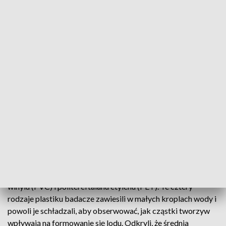
Mikroplastiki zostały wykryte w ludzkich mózgach,
brzuchach żółwi morskich czy korzeniach roślin. Teraz nowe
badanie prowadzone na Pennsylvania State University
pokazuje, że mikroplastik obecny w atmosferze może
wpływać na pogodę i klimat.
Naukowcy zauważyli bowiem, że małe cząstki tworzyw
mogą działać jako jądra tworzenia się kryształków lodu,
ułatwiając w ten sposób powstawanie chmur. To z kolei
oznacza oddziaływanie na opady i w ogóle pogodę oraz
klimat. W kontrolowanych warunkach laboratoryjnych
naukowcy zbadali związaną z zamarzaniem aktywność
czterech różnych rodzajów mikroplastików: polietylenu o
niskiej gęstości (LDPE), polipropylenu (PP), polichlorku
winylu (PVC) i politereftalanu etylenu (PET). Te cztery
rodzaje plastiku badacze zawiesili w małych kroplach wody i
powoli je schładzali, aby obserwować, jak cząstki tworzyw
wpływają na formowanie się lodu. Odkryli, że średnia