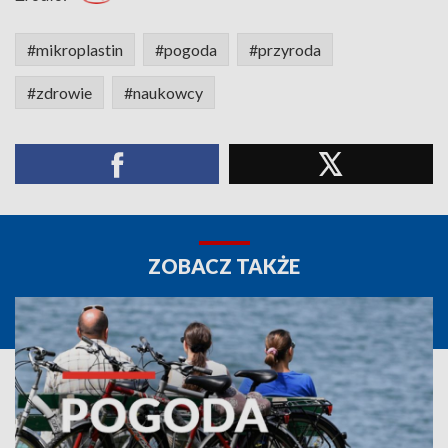
#mikroplastin
#pogoda
#przyroda
#zdrowie
#naukowcy
ZOBACZ TAKŻE