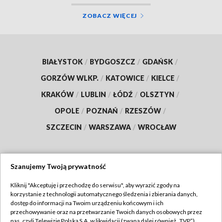
ZOBACZ WIĘCEJ
BIAŁYSTOK
/
BYDGOSZCZ
/
GDAŃSK
/
GORZÓW WLKP.
/
KATOWICE
/
KIELCE
/
KRAKÓW
/
LUBLIN
/
ŁÓDŹ
/
OLSZTYN
/
OPOLE
/
POZNAŃ
/
RZESZÓW
/
SZCZECIN
/
WARSZAWA
/
WROCŁAW
Szanujemy Twoją prywatność
Dołącz do nas:
Kliknij "Akceptuję i przechodzę do serwisu", aby wyrazić zgody na
korzystanie z technologii automatycznego śledzenia i zbierania danych,
TVP
dostęp do informacji na Twoim urządzeniu końcowym i ich
Abonament TVP
przechowywanie oraz na przetwarzanie Twoich danych osobowych przez
Regulamin TVP
nas, czyli Telewizję Polską S.A. w likwidacji (zwaną dalej również „TVP”),