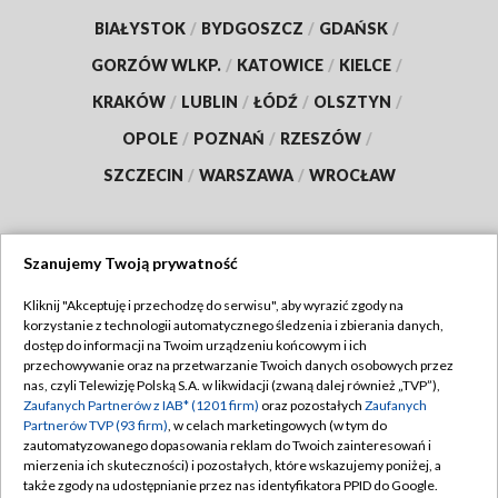
BIAŁYSTOK
/
BYDGOSZCZ
/
GDAŃSK
/
GORZÓW WLKP.
/
KATOWICE
/
KIELCE
/
KRAKÓW
/
LUBLIN
/
ŁÓDŹ
/
OLSZTYN
/
OPOLE
/
POZNAŃ
/
RZESZÓW
/
SZCZECIN
/
WARSZAWA
/
WROCŁAW
Szanujemy Twoją prywatność
Dołącz do nas:
Kliknij "Akceptuję i przechodzę do serwisu", aby wyrazić zgody na
korzystanie z technologii automatycznego śledzenia i zbierania danych,
TVP
dostęp do informacji na Twoim urządzeniu końcowym i ich
Abonament TVP
przechowywanie oraz na przetwarzanie Twoich danych osobowych przez
Regulamin TVP
nas, czyli Telewizję Polską S.A. w likwidacji (zwaną dalej również „TVP”),
Emisja w TVP
Polityka prywatności
Zaufanych Partnerów z IAB* (1201 firm)
oraz pozostałych
Zaufanych
Partnerów TVP (93 firm)
, w celach marketingowych (w tym do
Centrum informacji TVP
Moje zgody
zautomatyzowanego dopasowania reklam do Twoich zainteresowań i
mierzenia ich skuteczności) i pozostałych, które wskazujemy poniżej, a
Naziemna Telewizja Cyfrowa
Pomoc
także zgody na udostępnianie przez nas identyfikatora PPID do Google.