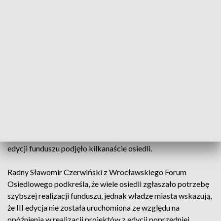
Fundusz pozwolił m.in. na remonty infrastruktury, jak chodnik
na ul. Nyskiej. Dotychczas odbyły się dwie edycje: 2019-
2021 oraz 2022-2023. Urząd Miasta informuje jednak, że 3.
edycja funduszu ruszy dopiero w 2026 roku, co budzi obawy
wśród przedstawicieli osiedli.
Przewodniczący zarządu osiedla Tarnogaj, Krzysztof
Mazurkiewicz, zaznacza, że dla osiedla opóźnienie oznacza
stratę około 830 tysięcy złotych. – To strata mieszkańców,
ponieważ nie będą mogli korzystać z nowych chodników i
innych inwestycji, które planowaliśmy – wyjaśnia
Mazurkiewicz. Uchwały w sprawie przyspieszenia kolejnej
edycji funduszu podjęło kilkanaście osiedli.
Radny Sławomir Czerwiński z Wrocławskiego Forum
Osiedlowego podkreśla, że wiele osiedli zgłaszało potrzebę
szybszej realizacji funduszu, jednak władze miasta wskazują,
że III edycja nie została uruchomiona ze względu na
opóźnienia w realizacji projektów z edycji poprzedniej.