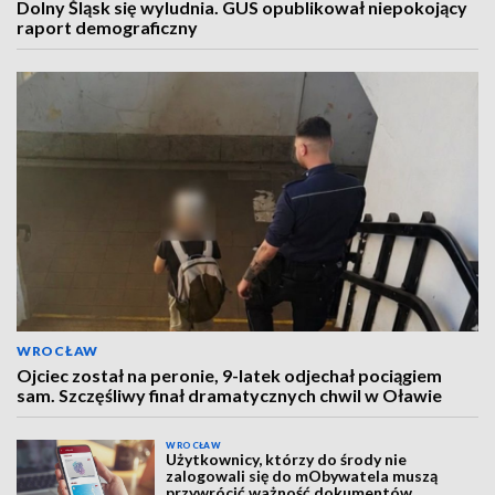
Dolny Śląsk się wyludnia. GUS opublikował niepokojący
raport demograficzny
WROCŁAW
Ojciec został na peronie, 9-latek odjechał pociągiem
sam. Szczęśliwy finał dramatycznych chwil w Oławie
WROCŁAW
Użytkownicy, którzy do środy nie
zalogowali się do mObywatela muszą
przywrócić ważność dokumentów